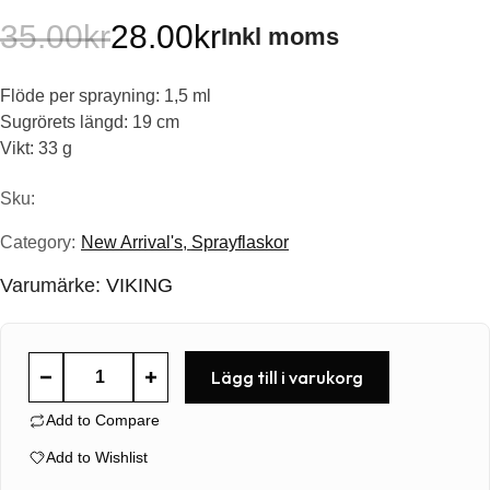
35.00
kr
28.00
kr
Inkl moms
Det
Det
Flöde per sprayning: 1,5 ml
ursprungliga
nuvarande
Sugrörets längd: 19 cm
priset
priset
Vikt: 33 g
var:
är:
Sku:
35.00kr.
28.00kr.
Category:
New Arrival's
,
Sprayflaskor
Varumärke:
VIKING
Viking
Lägg till i varukorg
Heavy
Add to Compare
Duty
Trigger
Add to Wishlist
mängd