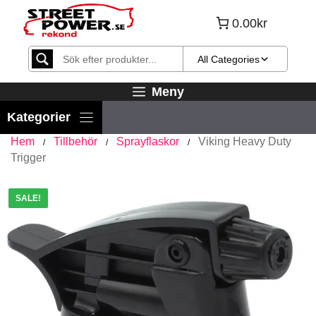
Hoppa
0.00kr
till
innehåll
All Categories
Meny
Hem
Tillbehör
Sprayflaskor
Viking Heavy Duty
/
/
/
Trigger
SALE!