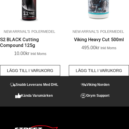
NEW ARRIVAL'S
POLERMEDEL
NEW ARRIVAL'S
POLERMEDEL
S2 BLACK Cutting
Viking Heavy Cut 500ml
Compound 125g
495.00
Kr
Inkl Moms
10.00
Kr
Inkl Moms
LÄGG TILL I VARUKORG
LÄGG TILL I VARUKORG
Snabb Leverans Med DHL
Viking Norden
Kända Varumärken
Grym Support