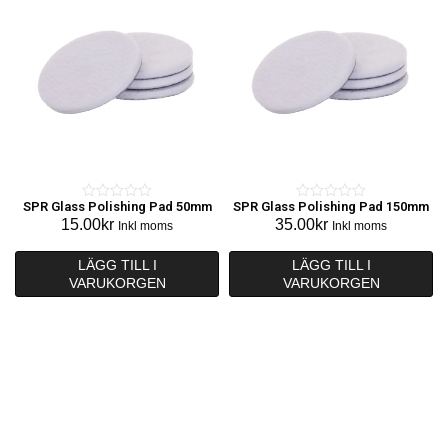
SPR Glass Polishing Pad 50mm
SPR Glass Polishing Pad 150mm
0
0
15.00
kr
35.00
kr
Inkl moms
Inkl moms
o
o
u
u
LÄGG TILL I
LÄGG TILL I
t
t
VARUKORGEN
VARUKORGEN
o
o
f
f
5
5