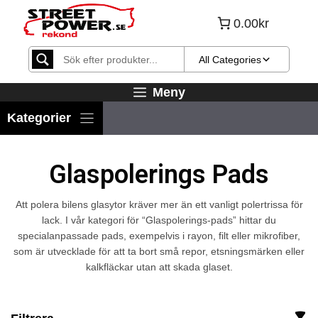
Hoppa
0.00kr
till
innehåll
All Categories
Meny
Glaspolerings Pads
Att polera bilens glasytor kräver mer än ett vanligt polertrissa för
lack. I vår kategori för “Glaspolerings-pads” hittar du
specialanpassade pads, exempelvis i rayon, filt eller mikrofiber,
som är utvecklade för att ta bort små repor, etsningsmärken eller
kalkfläckar utan att skada glaset.