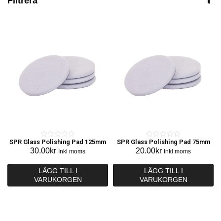
Filtrera
SPR Glass Polishing Pad 125mm
SPR Glass Polishing Pad 75mm
0
0
30.00
kr
20.00
kr
Inkl moms
Inkl moms
o
o
u
u
LÄGG TILL I
LÄGG TILL I
t
t
VARUKORGEN
VARUKORGEN
o
o
f
f
5
5