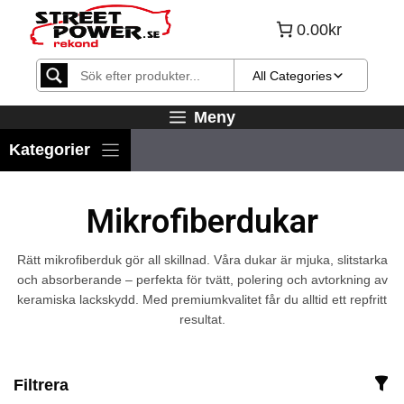
Hoppa
0.00kr
till
innehåll
All Categories
Meny
Mikrofiberdukar
Rätt mikrofiberduk gör all skillnad. Våra dukar är mjuka, slitstarka
och absorberande – perfekta för tvätt, polering och avtorkning av
keramiska lackskydd. Med premiumkvalitet får du alltid ett repfritt
resultat.
Filtrera