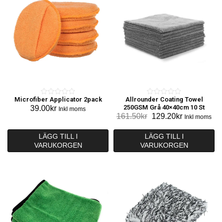
Microfiber Applicator 2pack
Allrounder Coating Towel
0
0
250GSM Grå 40×40cm 10 St
39.00
kr
Inkl moms
o
o
Det
Det
161.50
kr
129.20
kr
Inkl moms
u
u
ursprungliga
nuvarande
t
t
priset
priset
LÄGG TILL I
LÄGG TILL I
o
o
VARUKORGEN
VARUKORGEN
var:
är:
f
f
161.50kr.
129.20kr.
5
5