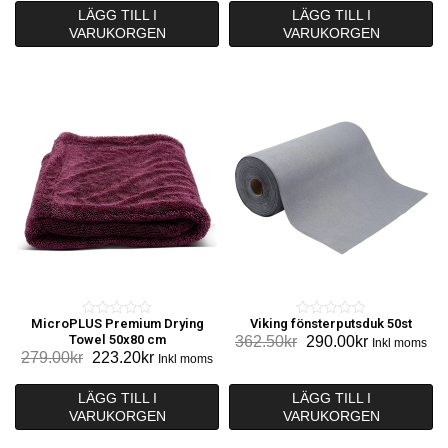
t
priset
priset
LÄGG TILL I
LÄGG TILL I
o
VARUKORGEN
VARUKORGEN
var:
är:
f
649.00kr.
519.20kr.
5
MicroPLUS Premium Drying
Viking fönsterputsduk 50st
0
0
Towel 50x80 cm
Det
Det
362.50
kr
290.00
kr
Inkl moms
o
o
Det
Det
279.00
kr
223.20
kr
Inkl moms
ursprungliga
nuvarande
u
u
ursprungliga
nuvarande
priset
priset
t
t
priset
priset
LÄGG TILL I
LÄGG TILL I
var:
är:
o
o
VARUKORGEN
var:
är:
VARUKORGEN
362.50kr.
290.00kr.
f
f
279.00kr.
223.20kr.
5
5