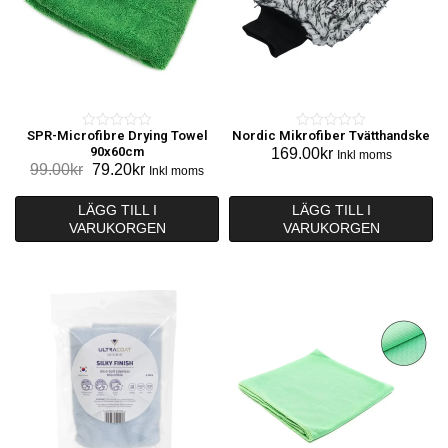
SPR-Microfibre Drying Towel
Nordic Mikrofiber Tvätthandske
0
0
90x60cm
169.00
kr
Inkl moms
o
o
Det
Det
99.00
kr
79.20
kr
Inkl moms
u
u
ursprungliga
nuvarande
t
t
priset
priset
LÄGG TILL I
LÄGG TILL I
o
o
VARUKORGEN
var:
är:
VARUKORGEN
f
f
99.00kr.
79.20kr.
5
5