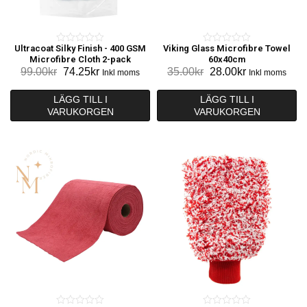
Ultracoat Silky Finish - 400 GSM
Viking Glass Microfibre Towel
0
0
Microfibre Cloth 2-pack
60x40cm
o
o
Det
Det
Det
Det
99.00
kr
74.25
kr
35.00
kr
28.00
kr
Inkl moms
Inkl moms
u
u
ursprungliga
nuvarande
ursprungliga
nuvarande
t
t
priset
priset
priset
priset
LÄGG TILL I
LÄGG TILL I
o
o
VARUKORGEN
var:
är:
VARUKORGEN
var:
är:
f
f
99.00kr.
74.25kr.
35.00kr.
28.00kr.
5
5