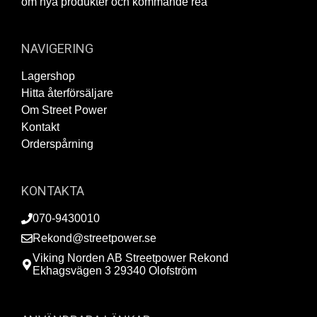
om nya produkter och kommande rea
NAVIGERING
Lagershop
Hitta återförsäljare
Om Street Power
Kontakt
Orderspårning
KONTAKTA
070-9430010
Rekond@streetpower.se
Viking Norden AB Streetpower Rekond
Ekhagsvägen 3 29340 Olofström