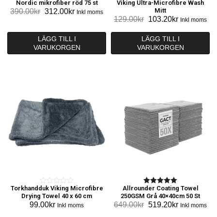
Nordic mikrofiber röd 75 st
Viking Ultra-Microfibre Wash
0
0
Det
Det
Mitt
390.00
kr
312.00
kr
Inkl moms
o
o
Det
Det
129.00
kr
103.20
kr
ursprungliga
nuvarande
Inkl moms
u
u
ursprungliga
nuvarande
priset
priset
t
t
priset
priset
LÄGG TILL I
LÄGG TILL I
var:
är:
o
o
VARUKORGEN
VARUKORGEN
var:
är:
390.00kr.
312.00kr.
f
f
129.00kr.
103.20kr.
5
5
Torkhandduk Viking Microfibre
Allrounder Coating Towel
0
5.00
Drying Towel 40 x 60 cm
250GSM Grå 40×40cm 50 St
o
out of 5
Det
Det
99.00
kr
649.00
kr
519.20
kr
Inkl moms
Inkl moms
u
ursprungliga
nuvarande