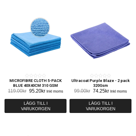
MICROFIBRE CLOTH 5-PACK
Ultracoat Purple Blaze - 2 pack
0
0
BLUE 40X40CM 310 GSM
320Gsm
o
o
Det
Det
Det
Det
119.00
kr
95.20
kr
99.00
kr
74.25
kr
Inkl moms
Inkl moms
u
u
ursprungliga
nuvarande
ursprungliga
nuvarande
t
t
priset
priset
priset
priset
LÄGG TILL I
LÄGG TILL I
o
o
VARUKORGEN
var:
är:
VARUKORGEN
var:
är:
f
f
119.00kr.
95.20kr.
99.00kr.
74.25kr.
5
5