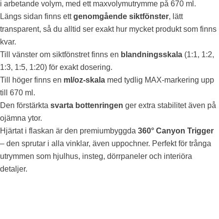
i arbetande volym, med ett maxvolymutrymme på 670 ml.
Längs sidan finns ett
genomgående siktfönster
, lätt
transparent, så du alltid ser exakt hur mycket produkt som finns
kvar.
Till vänster om siktfönstret finns en
blandningsskala
(1:1, 1:2,
1:3, 1:5, 1:20) för exakt dosering.
Till höger finns en
ml/oz-skala
med tydlig MAX-markering upp
till 670 ml.
Den förstärkta
svarta bottenringen
ger extra stabilitet även på
ojämna ytor.
Hjärtat i flaskan är den premiumbyggda
360° Canyon Trigger
– den sprutar i alla vinklar, även uppochner. Perfekt för trånga
utrymmen som hjulhus, insteg, dörrpaneler och interiöra
detaljer.