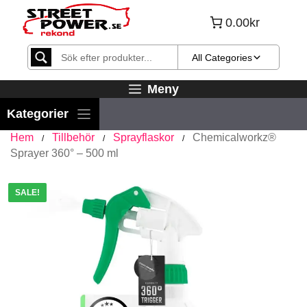
Hoppa
0.00kr
till
innehåll
All Categories
Meny
Hem
Tillbehör
Sprayflaskor
Chemicalworkz®
/
/
/
Sprayer 360° – 500 ml
SALE!