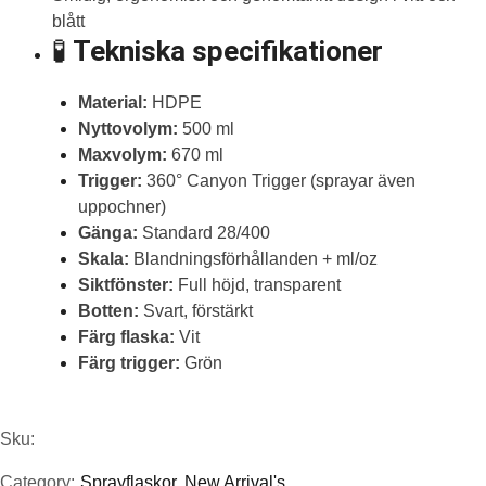
blått
🧪
Tekniska specifikationer
Material:
HDPE
Nyttovolym:
500 ml
Maxvolym:
670 ml
Trigger:
360° Canyon Trigger (sprayar även
uppochner)
Gänga:
Standard 28/400
Skala:
Blandningsförhållanden + ml/oz
Siktfönster:
Full höjd, transparent
Botten:
Svart, förstärkt
Färg flaska:
Vit
Färg trigger:
Grön
Sku:
Category:
Sprayflaskor
,
New Arrival's