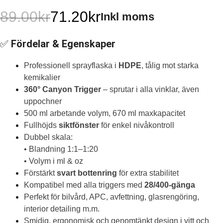
89.00
kr
71.20
kr
Inkl moms
Det
Det
✅
Fördelar & Egenskaper
ursprungliga
nuvarande
priset
priset
Professionell sprayflaska i
HDPE
, tålig mot starka
kemikalier
var:
är:
360° Canyon Trigger
– sprutar i alla vinklar, även
uppochner
89.00kr.
71.20kr.
500 ml arbetande volym, 670 ml maxkapacitet
Fullhöjds
siktfönster
för enkel nivåkontroll
Dubbel skala:
• Blandning 1:1–1:20
• Volym i ml & oz
Förstärkt
svart bottenring
för extra stabilitet
Kompatibel med alla triggers med
28/400-gänga
Perfekt för bilvård, APC, avfettning, glasrengöring,
interior detailing m.m.
Smidig, ergonomisk och genomtänkt design i vitt och