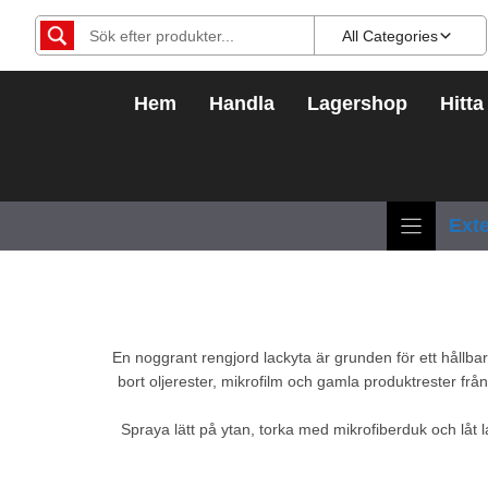
Hoppa
All Categories
till
innehåll
Hem
Handla
Lagershop
Hitta
Exte
En noggrant rengjord lackyta är grunden för ett hållbar
bort oljerester, mikrofilm och gamla produktrester fr
Spraya lätt på ytan, torka med mikrofiberduk och låt