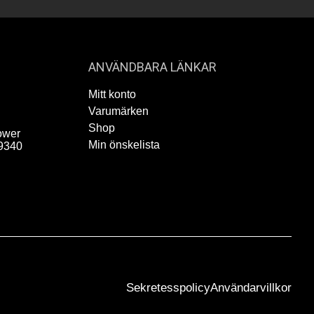
ANVÄNDBARA LÄNKAR
Mitt konto
Varumärken
Shop
ower
Min önskelista
9340
Sekretesspolicy
Användarvillkor