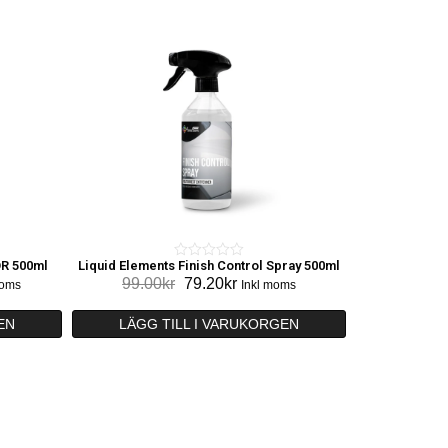
R 500ml
Liquid Elements Finish Control Spray 500ml
0
Det
Det
99.00
kr
79.20
kr
moms
Inkl moms
o
rande
ursprungliga
nuvarande
u
t
priset
priset
EN
LÄGG TILL I VARUKORGEN
t
var:
är:
o
0kr.
99.00kr.
79.20kr.
f
5