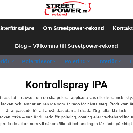
 återförsäljare
Om Streetpower-rekond
Kontakt
Blog – Välkomna till Streetpower-rekond
riör
Polertrissor
Polering
Interiör
T
Kontrollspray IPA
t resultat – oavsett om du ska polera, applicera vax eller keramiskt skyd
ån lacken och lämnar en ren yta som är redo för nästa steg. Produkten
är anpassade för att användas utan att skada färg- eller klarlack.
 lacken torka – sen är du redo för polering, coating eller vaxbehandlin
proffs-detailern som vill säkerställa att behandlingen får fäste på riktigt.