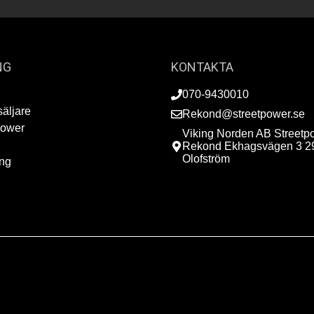
NG
KONTAKTA
070-9430010
säljare
Rekond@streetpower.se
Power
Viking Norden AB Streetp
Rekond Ekhagsvägen 3 2
Olofström
ing