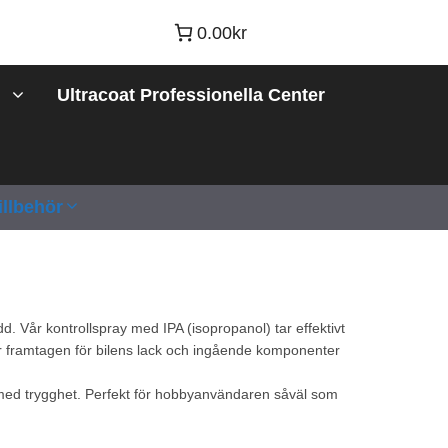
0.00kr
Ultracoat Professionella Center
illbehör
d. Vår kontrollspray med IPA (isopropanol) tar effektivt
 är framtagen för bilens lack och ingående komponenter
g med trygghet. Perfekt för hobbyanvändaren såväl som