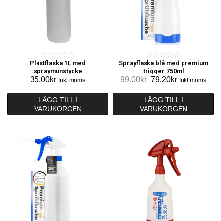
Plastflaska 1L med
Sprayflaska blå med premium
0
0
spraymunstycke
trigger 750ml
o
o
Det
Det
35.00
kr
99.00
kr
79.20
kr
Inkl moms
Inkl moms
u
u
ursprungliga
nuvarande
t
t
priset
priset
LÄGG TILL I
LÄGG TILL I
o
o
VARUKORGEN
VARUKORGEN
var:
är:
f
f
99.00kr.
79.20kr.
5
5