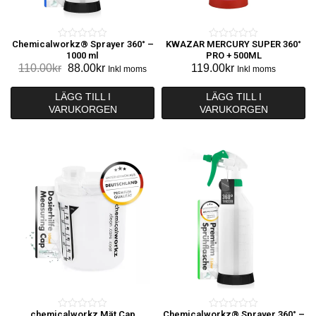
Chemicalworkz® Sprayer 360° –
KWAZAR MERCURY SUPER 360°
0
0
1000 ml
PRO + 500ML
o
o
Det
Det
110.00
kr
88.00
kr
119.00
kr
Inkl moms
Inkl moms
u
u
ursprungliga
nuvarande
t
t
priset
priset
LÄGG TILL I
LÄGG TILL I
o
o
VARUKORGEN
var:
är:
VARUKORGEN
f
f
110.00kr.
88.00kr.
5
5
chemicalworkz Mät Cap
Chemicalworkz® Sprayer 360° –