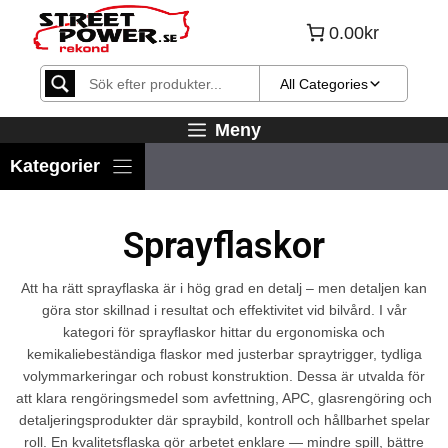
Hoppa
0.00kr
till
innehåll
All Categories
Meny
Sprayflaskor
Att ha rätt sprayflaska är i hög grad en detalj – men detaljen kan
göra stor skillnad i resultat och effektivitet vid bilvård. I vår
kategori för sprayflaskor hittar du ergonomiska och
kemikaliebeständiga flaskor med justerbar spray­trigger, tydliga
volym­markeringar och robust konstruktion. Dessa är utvalda för
att klara rengöringsmedel som avfettning, APC, glasrengöring och
detaljeringsprodukter där spraybild, kontroll och hållbarhet spelar
roll. En kvalitetsflaska gör arbetet enklare — mindre spill, bättre