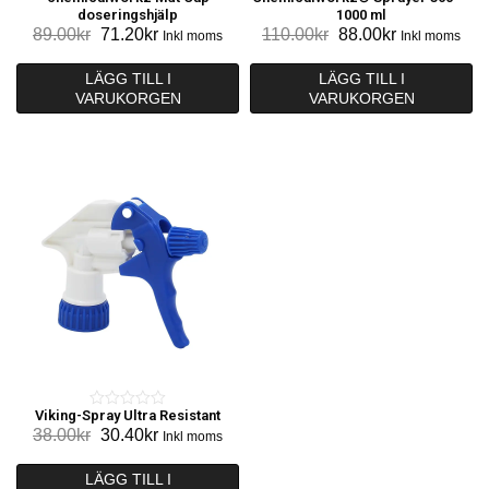
0
0
doseringshjälp
1000 ml
o
o
Det
Det
Det
Det
89.00
kr
71.20
kr
110.00
kr
88.00
kr
Inkl moms
Inkl moms
u
u
ursprungliga
nuvarande
ursprungliga
nuvarande
t
t
priset
priset
priset
priset
LÄGG TILL I
LÄGG TILL I
o
o
VARUKORGEN
var:
är:
VARUKORGEN
var:
är:
f
f
89.00kr.
71.20kr.
110.00kr.
88.00kr.
5
5
Viking-Spray Ultra Resistant
0
Det
Det
38.00
kr
30.40
kr
Inkl moms
o
ursprungliga
nuvarande
u
priset
priset
LÄGG TILL I
t