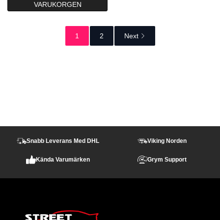
VARUKORGEN
var:
är:
o
38.00kr.
30.40kr.
f
5
1
2
Next
Snabb Leverans Med DHL
Viking Norden
Kända Varumärken
Grym Support