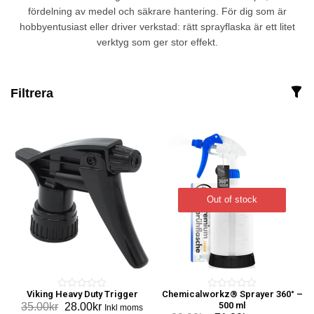
fördelning av medel och säkrare hantering. För dig som är
hobbyentusiast eller driver verkstad: rätt sprayflaska är ett litet
verktyg som ger stor effekt.
Filtrera
Out of stock
Viking Heavy Duty Trigger
Chemicalworkz® Sprayer 360° –
0
0
Det
Det
500 ml
35.00
kr
28.00
kr
Inkl moms
o
o