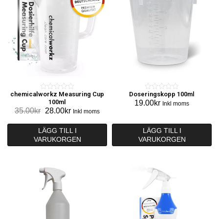
chemicalworkz Measuring Cup
Doseringskopp 100ml
0
0
100ml
19.00
kr
Inkl moms
o
o
Det
Det
35.00
kr
28.00
kr
Inkl moms
u
u
ursprungliga
nuvarande
t
t
priset
priset
LÄGG TILL I
LÄGG TILL I
o
o
VARUKORGEN
var:
är:
VARUKORGEN
f
f
35.00kr.
28.00kr.
5
5