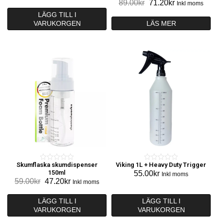
Det
Det
89.00
kr
71.20
kr
ursprungliga
nuvarande
Inkl moms
u
u
ursprungliga
nuvarande
priset
priset
LÄGG TILL I
t
t
priset
priset
VARUKORGEN
var:
är:
LÄS MER
o
o
var:
är:
35.00kr.
28.00kr.
f
f
89.00kr.
71.20kr.
5
5
Skumflaska skumdispenser
Viking 1L + Heavy Duty Trigger
0
0
150ml
55.00
kr
Inkl moms
o
o
Det
Det
59.00
kr
47.20
kr
Inkl moms
u
u
ursprungliga
nuvarande
t
t
priset
priset
LÄGG TILL I
LÄGG TILL I
o
o
VARUKORGEN
var:
är:
VARUKORGEN
f
f