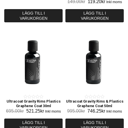
Det
Det
149.00
kr
119.20
kr
ursprungliga
nuvarande
Inkl moms
u
u
ursprungliga
nuvarande
priset
priset
t
t
priset
priset
LÄGG TILL I
LÄGG TILL I
var:
är:
o
o
VARUKORGEN
VARUKORGEN
var:
är:
295.00kr.
236.00kr.
f
f
149.00kr.
119.20kr.
5
5
Ultracoat Gravity Rims Plastics
Ultracoat Gravity Rims & Plastics
0
0
Graphene Coat 30ml
Graphene Coat 50ml
o
o
Det
Det
Det
Det
695.00
kr
521.25
kr
995.00
kr
746.25
kr
Inkl moms
Inkl moms
u
u
ursprungliga
nuvarande
ursprungliga
nuvarande
t
t
priset
priset
priset
priset
LÄGG TILL I
LÄGG TILL I
o
o
VARUKORGEN
var:
är:
VARUKORGEN
var:
är: