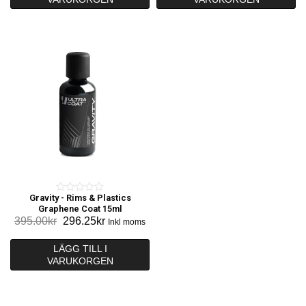
f
f
695.00kr.
521.25kr.
995.00kr.
746.25kr.
5
5
Gravity - Rims & Plastics
0
Graphene Coat 15ml
o
Det
Det
395.00
kr
296.25
kr
Inkl moms
u
ursprungliga
nuvarande
t
priset
priset
LÄGG TILL I
o
VARUKORGEN
var:
är:
f
395.00kr.
296.25kr.
5