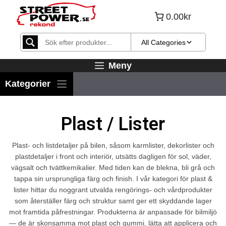
Hoppa
0.00kr
till
innehåll
All Categories
Meny
Plast / Lister
Plast- och listdetaljer på bilen, såsom karmlister, dekorlister och
plastdetaljer i front och interiör, utsätts dagligen för sol, väder,
vägsalt och tvättkemikalier. Med tiden kan de blekna, bli grå och
tappa sin ursprungliga färg och finish. I vår kategori för plast &
lister hittar du noggrant utvalda rengörings- och vårdprodukter
som återställer färg och struktur samt ger ett skyddande lager
mot framtida påfrestningar. Produkterna är anpassade för bilmiljö
— de är skonsamma mot plast och gummi, lätta att applicera och