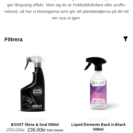
ger långvarig effekt. Vare sig du är hobbybilvårdare eller proffs-
rekond, så har vi lösningarna som gör att plastdetaljerna på din bil
ser nya ut igen.
Filtrera
BOOST Shine & Seal 500ml
Liquid Elements Back in Black
0
0
Det
Det
500ml
295.00
kr
236.00
kr
Inkl moms
o
o