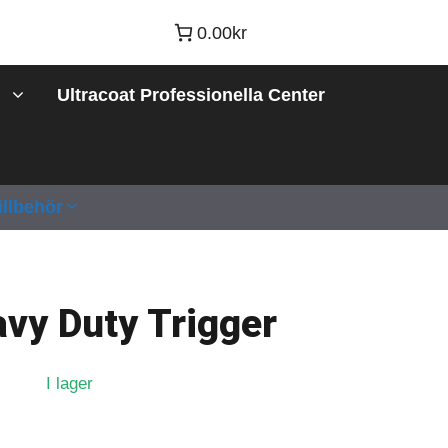
0.00kr
Ultracoat Professionella Center
illbehör
avy Duty Trigger
I lager