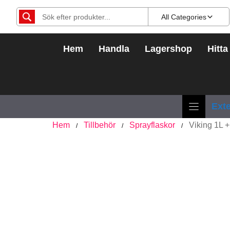
Hoppa
All Categories
till
innehåll
Hem
Handla
Lagershop
Hitta
Exte
Hem
Tillbehör
Sprayflaskor
Viking 1L 
/
/
/