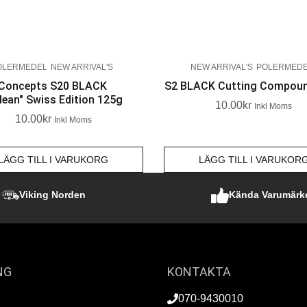
OLERMEDEL
NEW ARRIVAL'S
NEW ARRIVAL'S
POLERMED
 Concepts S20 BLACK
S2 BLACK Cutting Compou
lean" Swiss Edition 125g
10.00
Kr
Inkl Moms
10.00
Kr
Inkl Moms
LÄGG TILL I VARUKORG
LÄGG TILL I VARUKOR
Viking Norden
Kända Varumärk
NG
KONTAKTA
070-9430010