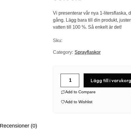
Vi presenterar vår nya 1-litersflaska,
gång. Lägg bara till din produkt, juste
vatten till 100 %. Så enkelt är det!
Sku:
Category:
Sprayflaskor
Viking
Lägg till i varukor
1L
Add to Compare
+
Heavy
Add to Wishlist
Duty
Trigger
mängd
Recensioner (0)