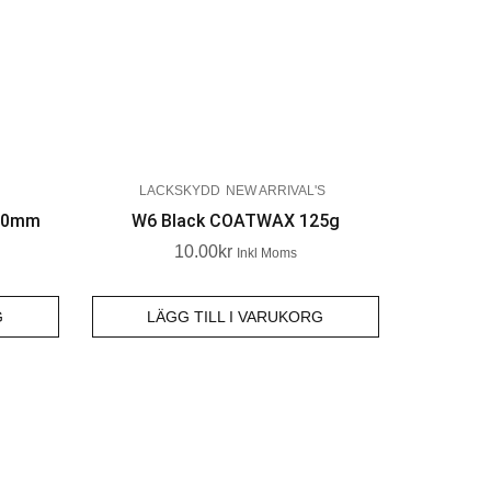
LACKSKYDD
NEW ARRIVAL'S
140mm
W6 Black COATWAX 125g
10.00
Kr
Inkl Moms
G
LÄGG TILL I VARUKORG