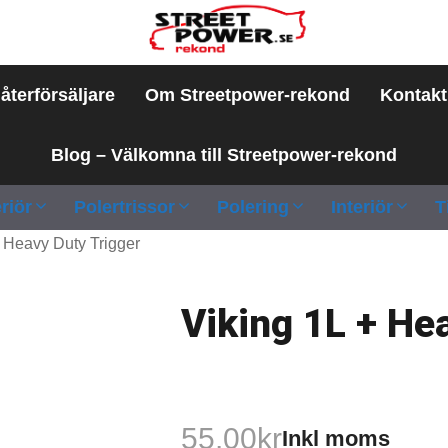
 återförsäljare
Om Streetpower-rekond
Kontakt
Blog – Välkomna till Streetpower-rekond
riör
Polertrissor
Polering
Interiör
T
+ Heavy Duty Trigger
Viking 1L + He
55.00
kr
Inkl moms