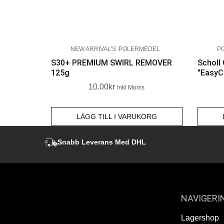
NEW ARRIVAL'S
POLERMEDEL
P
S30+ PREMIUM SWIRL REMOVER
Scholl
125g
"EasyC
10.00
Kr
Inkl Moms
LÄGG TILL I VARUKORG
Snabb Leverans Med DHL
NAVIGERI
Lagershop