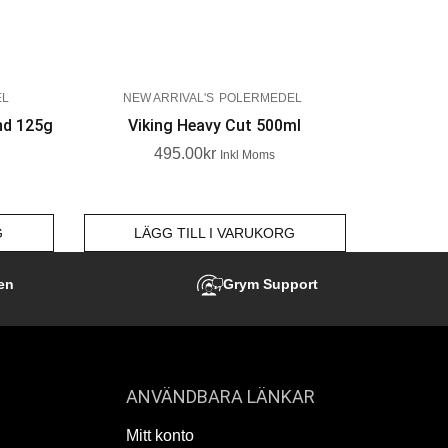
EL
NEW ARRIVAL'S
POLERMEDEL
nd 125g
Viking Heavy Cut 500ml
495.00
Kr
Inkl Moms
G
LÄGG TILL I VARUKORG
en
Grym Support
ANVÄNDBARA LÄNKAR
Mitt konto