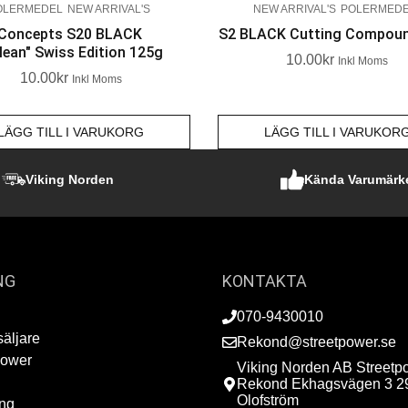
OLERMEDEL
NEW ARRIVAL'S
NEW ARRIVAL'S
POLERMED
 Concepts S20 BLACK
S2 BLACK Cutting Compou
lean" Swiss Edition 125g
10.00
Kr
Inkl Moms
10.00
Kr
Inkl Moms
LÄGG TILL I VARUKORG
LÄGG TILL I VARUKOR
Viking Norden
Kända Varumärk
NG
KONTAKTA
070-9430010
säljare
Rekond@streetpower.se
Power
Viking Norden AB Streetp
Rekond Ekhagsvägen 3 2
Olofström
ing