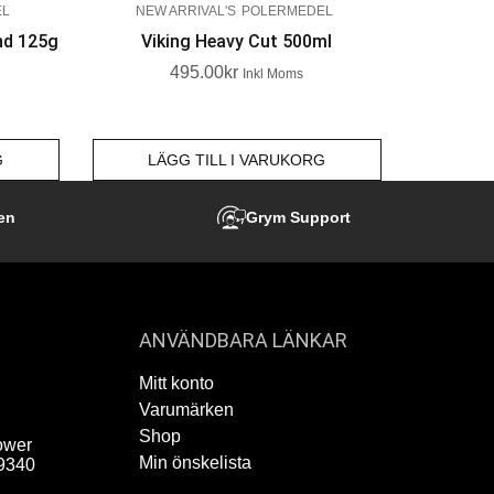
EL
NEW ARRIVAL'S
POLERMEDEL
nd 125g
Viking Heavy Cut 500ml
495.00
Kr
Inkl Moms
G
LÄGG TILL I VARUKORG
en
Grym Support
ANVÄNDBARA LÄNKAR
Mitt konto
Varumärken
Shop
ower
Min önskelista
9340