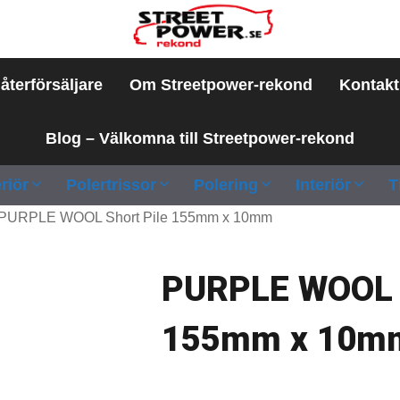
 återförsäljare
Om Streetpower-rekond
Kontakt
Blog – Välkomna till Streetpower-rekond
riör
Polertrissor
Polering
Interiör
T
PURPLE WOOL Short Pile 155mm x 10mm
PURPLE WOOL S
155mm x 10m