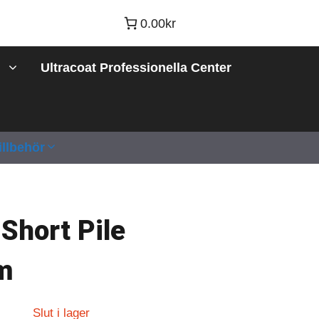
0.00kr
Ultracoat Professionella Center
illbehör
hort Pile
m
Slut i lager