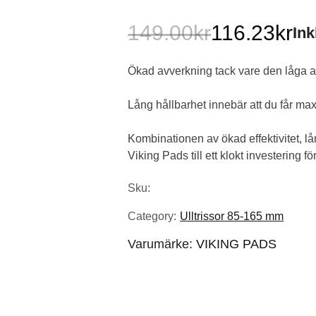
149.00
kr
116.23
kr
In
Det
Det
Ökad avverkning tack vare den låga a
ursprungliga
nuvarande
priset
priset
Lång hållbarhet innebär att du får max
var:
är:
Kombinationen av ökad effektivitet, l
Viking Pads till ett klokt investering f
149.00kr.
116.23kr.
Sku:
Category:
Ulltrissor 85-165 mm
Varumärke:
VIKING PADS