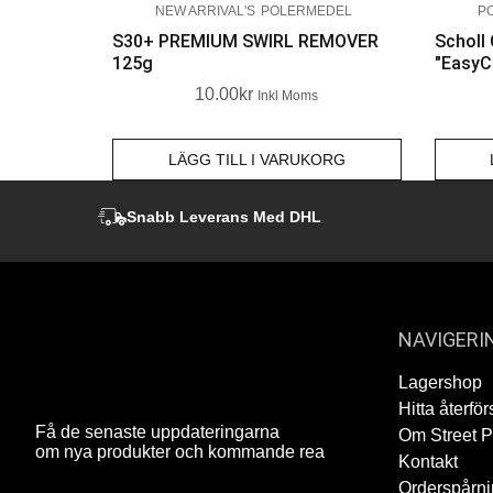
NEW ARRIVAL'S
POLERMEDEL
P
S30+ PREMIUM SWIRL REMOVER
Scholl
125g
"EasyC
10.00
Kr
Inkl Moms
LÄGG TILL I VARUKORG
Snabb Leverans Med DHL
NAVIGERI
Lagershop
Hitta återför
Få de senaste uppdateringarna
Om Street 
om nya produkter och kommande rea
Kontakt
Orderspårn