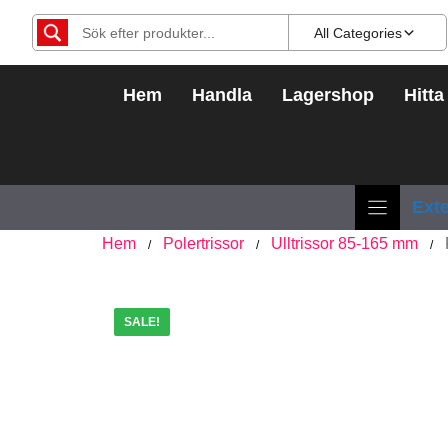
Hoppa
All Categories
till
innehåll
Hem
Handla
Lagershop
Hitta
Exte
Hem
Polertrissor
Ulltrissor 85-165 mm
/
/
/
SALE!