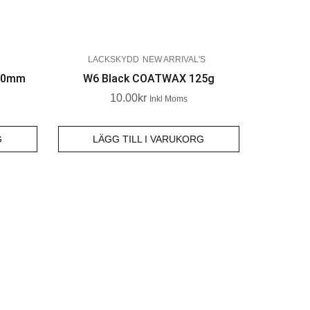
LACKSKYDD
NEW ARRIVAL'S
140mm
W6 Black COATWAX 125g
10.00
Kr
Inkl Moms
G
LÄGG TILL I VARUKORG