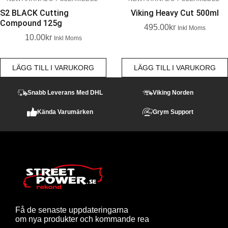
S2 BLACK Cutting
Viking Heavy Cut 500ml
Compound 125g
495.00
Kr
Inkl Moms
10.00
Kr
Inkl Moms
LÄGG TILL I VARUKORG
LÄGG TILL I VARUKORG
Snabb Leverans Med DHL
Viking Norden
Kända Varumärken
Grym Support
Få de senaste uppdateringarna
om nya produkter och kommande rea