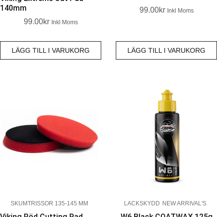
140mm
99.00
Kr
Inkl Moms
99.00
Kr
Inkl Moms
LÄGG TILL I VARUKORG
LÄGG TILL I VARUKORG
SKUMTRISSOR 135-145 MM
LACKSKYDD
NEW ARRIVAL'S
Viking Röd Cutting Pad
W6 Black COATWAX 125g