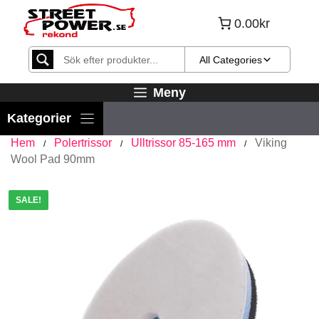
Hoppa
0.00kr
till
innehåll
All Categories
Meny
Hem
Polertrissor
Ulltrissor 85-165 mm
Viking
/
/
/
Wool Pad 90mm
SALE!