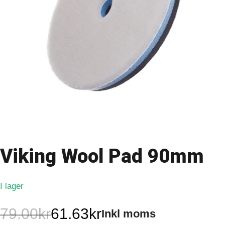
Viking Wool Pad 90mm
I lager
79.00
kr
61.63
kr
Inkl moms
Det
Det