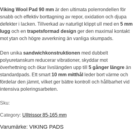
Viking Wool Pad 90 mm
är den ultimata polerrondellen för
ursprungliga
nuvarande
snabb och effektiv borttagning av repor, oxidation och djupa
priset
priset
defekter i lacken. Tillverkad av naturligt klippt ull med en
5 mm
lugg
och en
trapetsformad design
ger den maximal kontakt
var:
är:
mot ytan och högre avverkning än vanliga skumpads.
79.00kr.
61.63kr.
Den unika
sandwichkonstruktionen
med dubbelt
polyuretanskum reducerar vibrationer, skyddar mot
överhettning och ökar livslängden upp till
5 gånger längre
än
standardpads. Ett smart
10 mm mitthål
leder bort värme och
fördelar den jämnt, vilket ger bättre kontroll och hållbarhet vid
intensiva poleringsarbeten.
Sku:
Category:
Ulltrissor 85-165 mm
Varumärke:
VIKING PADS