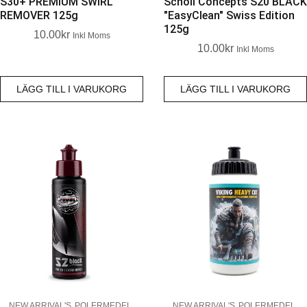
S30+ PREMIUM SWIRL
Scholl Concepts S20 BLACK
REMOVER 125g
"EasyClean" Swiss Edition
125g
10.00
Kr
Inkl Moms
10.00
Kr
Inkl Moms
LÄGG TILL I VARUKORG
LÄGG TILL I VARUKORG
NEW ARRIVAL'S
POLERMEDEL
NEW ARRIVAL'S
POLERMEDEL