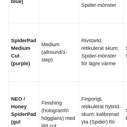
blue)
Spider-mönster
SpiderPad
Rivstarkt,
Medium
Medium
retikulerat skum;
(allround/1-
Cut
Spider-mönster
step)
(purple)
för lägre värme
NEO /
Finporigt,
Finishing
Honey
retikulerat hybrid-
(hologramfri
SpiderPad
skum; kalibrerad
högglans) med
(gul
yta (Spider) för
lätt cut