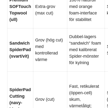
SOFTouch
Extra-grov
med orange
Topwool
(max cut)
foam-interface
(ull)
för stabilitet
Dubbel-lagers
Grov (hög cut)
Sandwich
“sandwich” foam
med
SpiderPad
med kalibrerat
kontrollerad
(svart/vit)
Spider-mönster
värme
för kylning
Fast, retikulerat
SpiderPad
(öppen-cell)
Cutting
Grov (cut)
skum,
(navy-
värmetåligt;