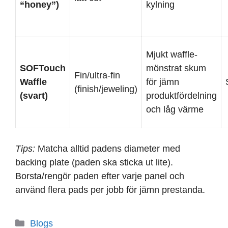
“honey”)
kylning
Mjukt waffle-
SOFTouch
mönstrat skum
Fin/ultra-fin
Waffle
för jämn
(finish/jeweling)
(svart)
produktfördelning
och låg värme
Tips:
Matcha alltid padens diameter med
backing plate (paden ska sticka ut lite).
Borsta/rengör paden efter varje panel och
använd flera pads per jobb för jämn prestanda.
Kategorier
Blogs