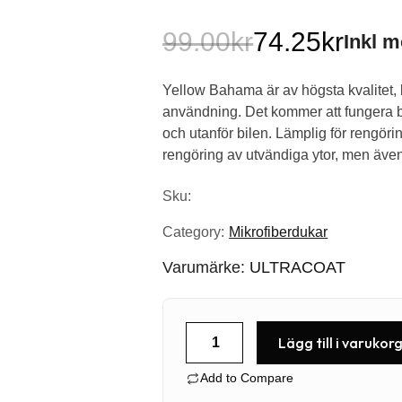
99.00
kr
74.25
kr
Inkl 
Det
Det
Yellow Bahama är av högsta kvalitet,
ursprungliga
nuvarande
användning. Det kommer att fungera b
priset
priset
och utanför bilen. Lämplig för rengöri
rengöring av utvändiga ytor, men även 
var:
är:
Sku:
99.00kr.
74.25kr.
Category:
Mikrofiberdukar
Varumärke:
ULTRACOAT
Yellow
Lägg till i varukor
Bahama
Add to Compare
-