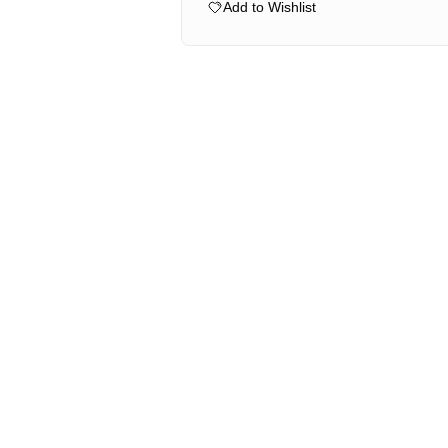
250
Add to Wishlist
GSM
Microfibre
Cloth
2-
pack
mängd