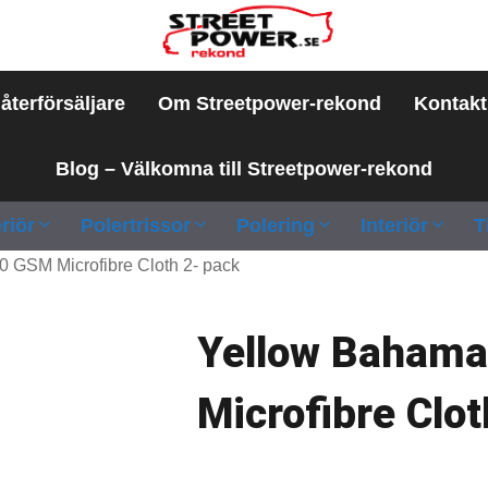
 återförsäljare
Om Streetpower-rekond
Kontakt
Blog – Välkomna till Streetpower-rekond
riör
Polertrissor
Polering
Interiör
T
 GSM Microfibre Cloth 2- pack
Yellow Bahama
Microfibre Clot