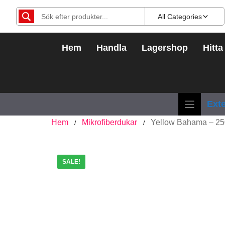
Hoppa
All Categories
till
innehåll
Hem
Handla
Lagershop
Hitta
Exte
Hem
Mikrofiberdukar
Yellow Bahama – 250
/
/
SALE!