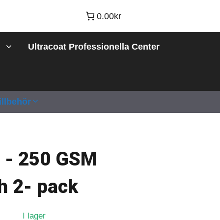
0.00kr
Ultracoat Professionella Center
illbehör
 - 250 GSM
h 2- pack
I lager