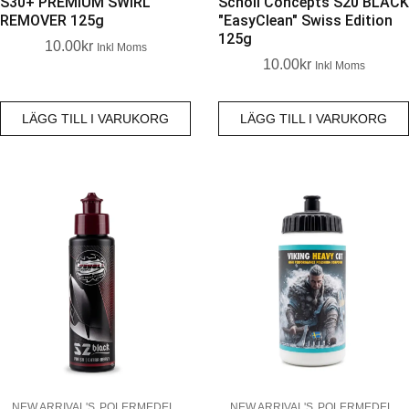
S30+ PREMIUM SWIRL
Scholl Concepts S20 BLACK
REMOVER 125g
"EasyClean" Swiss Edition
125g
10.00
Kr
Inkl Moms
10.00
Kr
Inkl Moms
LÄGG TILL I VARUKORG
LÄGG TILL I VARUKORG
NEW ARRIVAL'S
POLERMEDEL
NEW ARRIVAL'S
POLERMEDEL