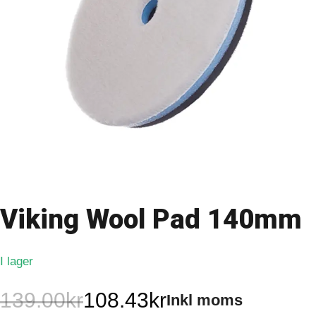
Viking Wool Pad 140mm
I lager
139.00
kr
108.43
kr
Inkl moms
Det
Det