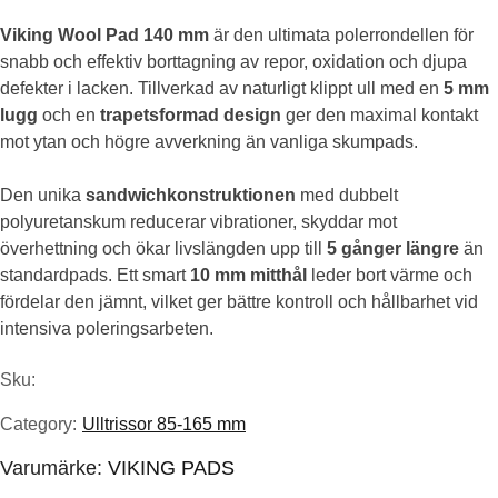
Viking Wool Pad 140 mm
är den ultimata polerrondellen för
ursprungliga
nuvarande
snabb och effektiv borttagning av repor, oxidation och djupa
priset
priset
defekter i lacken. Tillverkad av naturligt klippt ull med en
5 mm
lugg
och en
trapetsformad design
ger den maximal kontakt
var:
är:
mot ytan och högre avverkning än vanliga skumpads.
139.00kr.
108.43kr.
Den unika
sandwichkonstruktionen
med dubbelt
polyuretanskum reducerar vibrationer, skyddar mot
överhettning och ökar livslängden upp till
5 gånger längre
än
standardpads. Ett smart
10 mm mitthål
leder bort värme och
fördelar den jämnt, vilket ger bättre kontroll och hållbarhet vid
intensiva poleringsarbeten.
Sku:
Category:
Ulltrissor 85-165 mm
Varumärke:
VIKING PADS