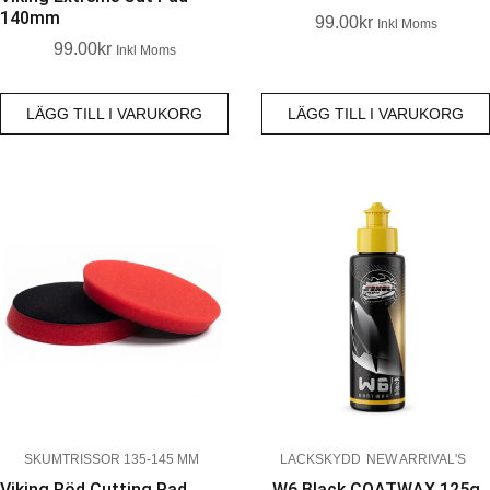
140mm
99.00
Kr
Inkl Moms
99.00
Kr
Inkl Moms
LÄGG TILL I VARUKORG
LÄGG TILL I VARUKORG
SKUMTRISSOR 135-145 MM
LACKSKYDD
NEW ARRIVAL'S
Viking Röd Cutting Pad
W6 Black COATWAX 125g