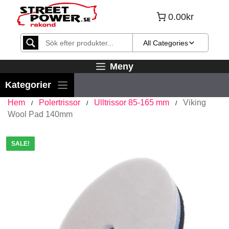
Hoppa
0.00kr
till
innehåll
All Categories
Meny
Hem
Polertrissor
Ulltrissor 85-165 mm
Viking
/
/
/
Wool Pad 140mm
SALE!