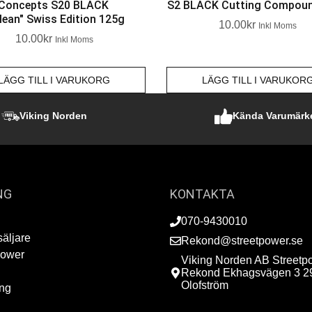
 Concepts S20 BLACK
S2 BLACK Cutting Compou
lean" Swiss Edition 125g
10.00
Kr
Inkl Moms
10.00
Kr
Inkl Moms
LÄGG TILL I VARUKORG
LÄGG TILL I VARUKOR
Viking Norden
Kända Varumärk
NG
KONTAKTA
070-9430010
säljare
Rekond@streetpower.se
Power
Viking Norden AB Streetp
Rekond Ekhagsvägen 3 2
Olofström
ing