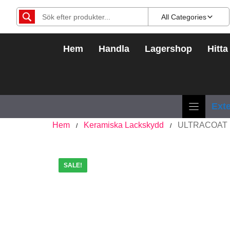
Hoppa
All Categories
till
innehåll
Hem
Handla
Lagershop
Hitta
Exte
Hem
Keramiska Lackskydd
ULTRACOAT Ka
/
/
SALE!