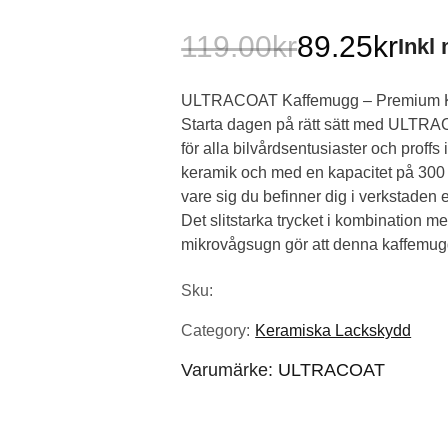
119.00
kr
89.25
kr
Inkl
Det
Det
ULTRACOAT Kaffemugg – Premium K
ursprungliga
nuvarande
Starta dagen på rätt sätt med ULTR
priset
priset
för alla bilvårdsentusiaster och proffs 
keramik och med en kapacitet på 300 m
var:
är:
vare sig du befinner dig i verkstaden e
Det slitstarka trycket i kombination 
119.00kr.
89.25kr.
mikrovågsugn gör att denna kaffemugg ä
Sku:
Category:
Keramiska Lackskydd
Varumärke:
ULTRACOAT