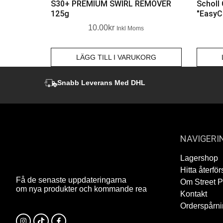
S30+ PREMIUM SWIRL REMOVER
Scholl
125g
"EasyC
10.00
Kr
Inkl Moms
LÄGG TILL I VARUKORG
Snabb Leverans Med DHL
NAVIGERI
Lagershop
Hitta återför
Få de senaste uppdateringarna
Om Street 
om nya produkter och kommande rea
Kontakt
Orderspårn