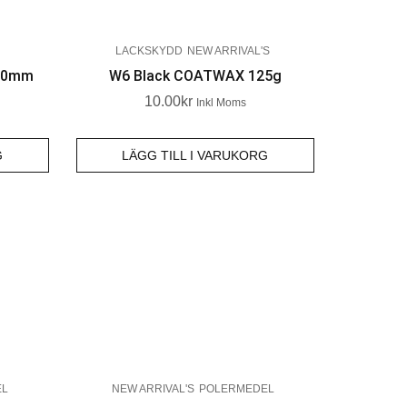
LACKSKYDD
NEW ARRIVAL'S
140mm
W6 Black COATWAX 125g
10.00
Kr
Inkl Moms
G
LÄGG TILL I VARUKORG
EL
NEW ARRIVAL'S
POLERMEDEL