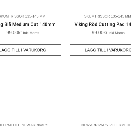
SKUMTRISSOR 135-145 MM
SKUMTRISSOR 135-145 MM
ng Blå Medium Cut 140mm
Viking Röd Cutting Pad 
99.00
Kr
99.00
Kr
Inkl Moms
Inkl Moms
LÄGG TILL I VARUKORG
LÄGG TILL I VARUKOR
OLERMEDEL
NEW ARRIVAL'S
NEW ARRIVAL'S
POLERMED