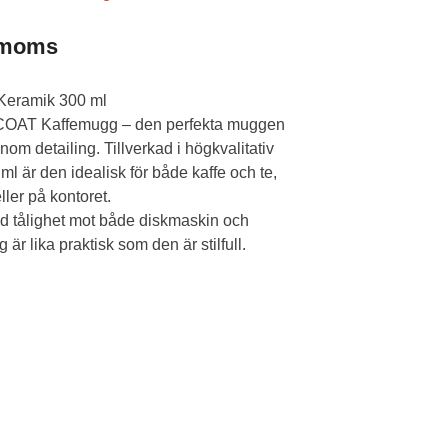
 moms
eramik 300 ml
ACOAT Kaffemugg – den perfekta muggen
inom detailing. Tillverkad i högkvalitativ
l är den idealisk för både kaffe och te,
ller på kontoret.
med tålighet mot både diskmaskin och
r lika praktisk som den är stilfull.