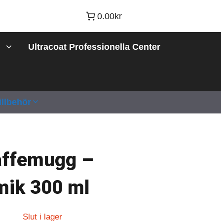
0.00kr
Ultracoat Professionella Center
illbehör
ffemugg –
ik 300 ml
Slut i lager