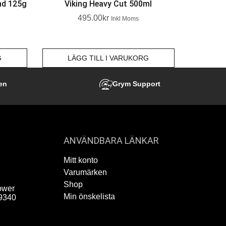
nd 125g
Viking Heavy Cut 500ml
495.00
Kr
Inkl Moms
G
LÄGG TILL I VARUKORG
en
Grym Support
ANVÄNDBARA LÄNKAR
Mitt konto
Varumärken
Shop
ower
Min önskelista
9340