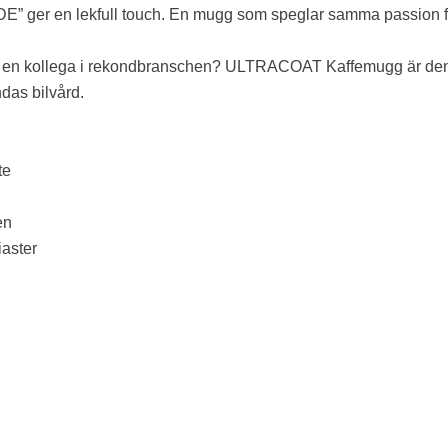
” ger en lekfull touch. En mugg som speglar samma passion f
ller en kollega i rekondbranschen? ULTRACOAT Kaffemugg är den 
ndas bilvård.
te
en
iaster