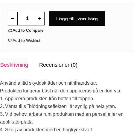
Ultracoat
Lägg till i varukorg
Iron+
Add to Compare
500
ml
Add to Wishlist
mängd
Beskrivning
Recensioner (0)
Använd alltid skyddskläder och nitrilhandskar.
Produkten fungerar bäst när den appliceras på en torr yta.
1. Applicera produkten från botten till toppen.
2. Vänta tills "blödningseffekten" är synlig på hela ytan.
3. Vid behov, arbeta runt produkten med en pensel eller en
applikatorplatta
4. Skölj av produkten med en högtryckstvätt.