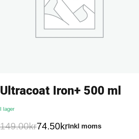
Ultracoat Iron+ 500 ml
I lager
149.00
kr
74.50
kr
Inkl moms
Det
Det