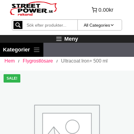
Hoppa
0.00kr
till
innehåll
All Categories
Meny
Hem
Flygrostlösare
Ultracoat Iron+ 500 ml
/
/
SALE!