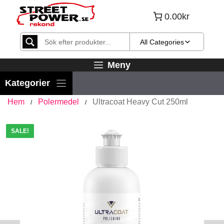
Hoppa
0.00kr
till
innehåll
All Categories
Meny
Hem
Polermedel
Ultracoat Heavy Cut 250ml
/
/
SALE!