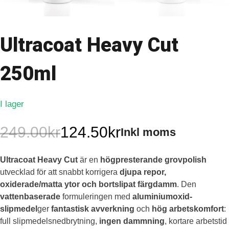
Ultracoat Heavy Cut
250ml
I lager
249.00
kr
124.50
kr
Inkl moms
Det
Det
Ultracoat Heavy Cut
är en
högpresterande grovpolish
ursprungliga
nuvarande
utvecklad för att snabbt korrigera
djupa repor,
priset
priset
oxiderade/matta ytor och bortslipat färgdamm
. Den
vattenbaserade
formuleringen med
aluminiumoxid-
var:
är:
slipmedel
ger
fantastisk avverkning
och
hög arbetskomfort
:
full slipmedelsnedbrytning,
ingen dammning
, kortare arbetstid