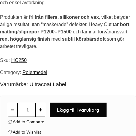
249.00kr.
124.50kr.
och enkel avtorkning.
Produkten är
fri från fillers, silikoner och vax
, vilket betyder
ärliga resultat utan “maskerade” defekter. Heavy Cut
tar bort
matting/sliprepor P1200–P1500
och lämnar förvånansvärt
ren, högglansig finish
med
subtil körsbärsdoft
som gör
arbetet trevligare.
Sku:
HC250
Category:
Polermedel
Varumärke:
Ultracoat Label
Ultracoat
Lägg till i varukorg
Heavy
Add to Compare
Cut
250ml
Add to Wishlist