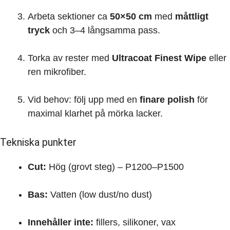
Arbeta sektioner ca
50×50 cm
med
måttligt
tryck
och 3–4 långsamma pass.
Torka av rester med
Ultracoat Finest Wipe
eller
ren mikrofiber.
Vid behov: följ upp med en
finare polish
för
maximal klarhet på mörka lacker.
Tekniska punkter
Cut:
Hög (grovt steg) – P1200–P1500
Bas:
Vatten (low dust/no dust)
Innehåller inte:
fillers, silikoner, vax