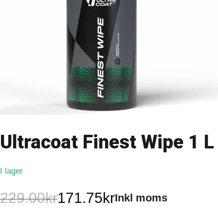
Ultracoat Finest Wipe 1 L
I lager
229.00
kr
171.75
kr
Inkl moms
Det
Det