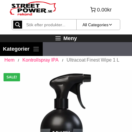
Hoppa
0.00kr
till
innehåll
All Categories
Meny
Hem
Kontrollspray IPA
Ultracoat Finest Wipe 1 L
/
/
SALE!