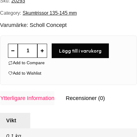
Sku:
20293
145.00kr.
116.00kr.
Category:
Skumtrissor 135-145 mm
Varumärke:
Scholl Concept
Purple
Lägg till i varukorg
Buffing
Add to Compare
Foam
Pad
Add to Wishlist
145mm
mängd
Ytterligare Information
Recensioner (0)
Vikt
0.1 kg