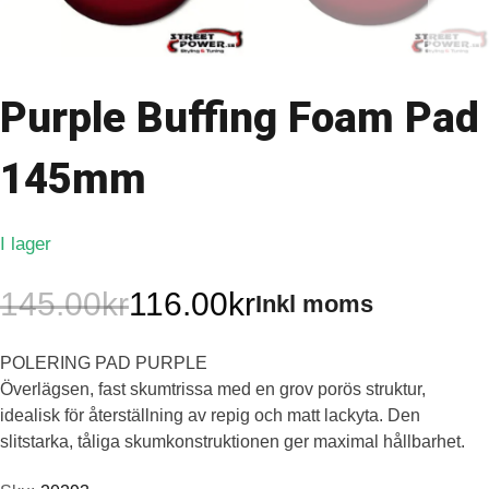
Purple Buffing Foam Pad
145mm
I lager
145.00
kr
116.00
kr
Inkl moms
Det
Det
POLERING PAD PURPLE
ursprungliga
nuvarande
Överlägsen, fast skumtrissa med en grov porös struktur,
priset
priset
idealisk för återställning av repig och matt lackyta. Den
slitstarka, tåliga skumkonstruktionen ger maximal hållbarhet.
var:
är: