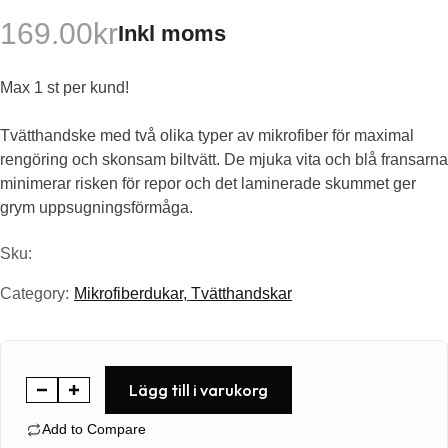
169.00
kr
Inkl moms
Max 1 st per kund!
Tvätthandske med två olika typer av mikrofiber för maximal
rengöring och skonsam biltvätt. De mjuka vita och blå fransarna
minimerar risken för repor och det laminerade skummet ger
grym uppsugningsförmåga.
Sku:
Category:
Mikrofiberdukar
,
Tvätthandskar
Nordic
Lägg till i varukorg
Mikrofiber
Add to Compare
Tvätthandske