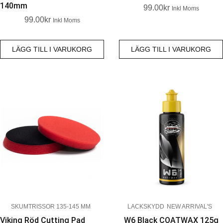
140mm
99.00
Kr
Inkl Moms
99.00
Kr
Inkl Moms
LÄGG TILL I VARUKORG
LÄGG TILL I VARUKORG
SKUMTRISSOR 135-145 MM
LACKSKYDD
NEW ARRIVAL'S
Viking Röd Cutting Pad
W6 Black COATWAX 125g