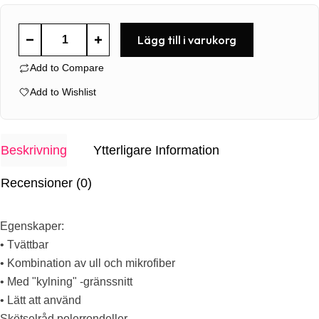
MICROWOOL
Lägg till i varukorg
CUT&POLISH
Add to Compare
160MM
x
Add to Wishlist
10MM
mängd
Beskrivning
Ytterligare Information
Recensioner (0)
Egenskaper:
• Tvättbar
• Kombination av ull och mikrofiber
• Med "kylning" -gränssnitt
• Lätt att använd
Skötselråd polerrondeller