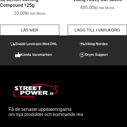
Compound 125g
495.00
Kr
Inkl Moms
10.00
Kr
Inkl Moms
LÄS MER
LÄGG TILL I VARUKORG
Snabb Leverans Med DHL
Viking Norden
Kända Varumärken
Grym Support
Få de senaste uppdateringarna
om nya produkter och kommande rea