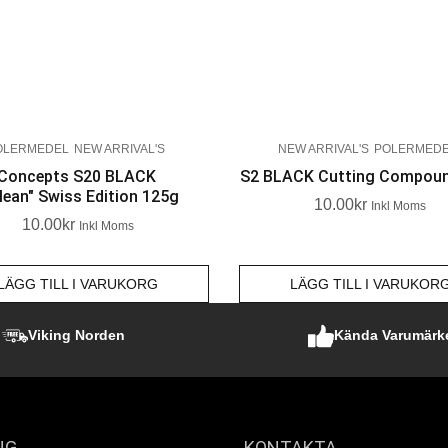
OLERMEDEL
NEW ARRIVAL'S
NEW ARRIVAL'S
POLERMED
 Concepts S20 BLACK
S2 BLACK Cutting Compou
lean" Swiss Edition 125g
10.00
Kr
Inkl Moms
10.00
Kr
Inkl Moms
LÄGG TILL I VARUKORG
LÄGG TILL I VARUKOR
Viking Norden
Kända Varumärk
NG
KONTAKTA