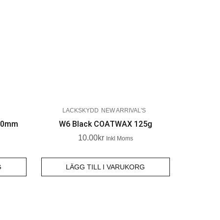
LACKSKYDD
NEW ARRIVAL'S
140mm
W6 Black COATWAX 125g
10.00
Kr
Inkl Moms
G
LÄGG TILL I VARUKORG