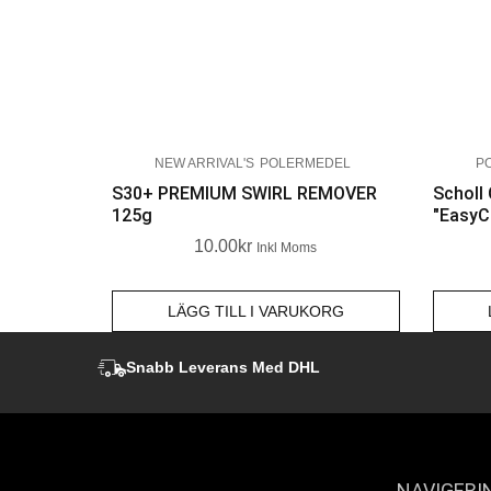
NEW ARRIVAL'S
POLERMEDEL
P
S30+ PREMIUM SWIRL REMOVER
Scholl
125g
"EasyC
10.00
Kr
Inkl Moms
LÄGG TILL I VARUKORG
Snabb Leverans Med DHL
NAVIGERI