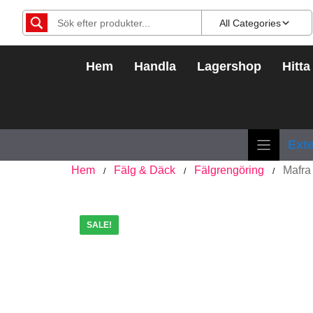
Hoppa
All Categories
till
innehåll
Hem
Handla
Lagershop
Hitta
Exte
Hem
Fälg & Däck
Fälgrengöring
Mafra
/
/
/
SALE!