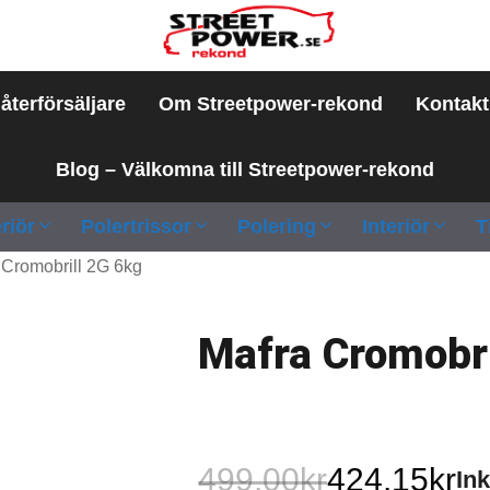
 återförsäljare
Om Streetpower-rekond
Kontakt
Blog – Välkomna till Streetpower-rekond
riör
Polertrissor
Polering
Interiör
T
 Cromobrill 2G 6kg
Mafra Cromobri
499.00
kr
424.15
kr
In