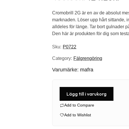
Det
Det
Cromobrill 2G är en av de absolut mes
ursprungliga
nuvarande
marknaden. Löser upp hårt sittande, i
priset
priset
alldeles för länge. Tar bort gulnader
Den här är produkten för dig som testat
var:
är:
Sku:
P0722
499.00kr.
424.15kr.
Category:
Fälgrengöring
Varumärke:
mafra
Lägg till i varukorg
Add to Compare
Add to Wishlist