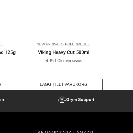
EL
NEW ARRIVAL'S
POLERMEDEL
nd 125g
Viking Heavy Cut 500ml
495.00
Kr
Inkl Moms
G
LÄGG TILL I VARUKORG
en
Grym Support
ANVÄNDBARA LÄNKAR