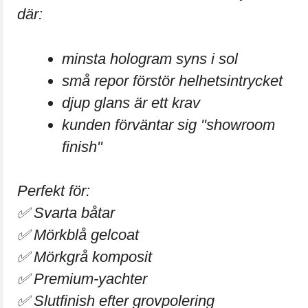
där:
minsta hologram syns i sol
små repor förstör helhetsintrycket
djup glans är ett krav
kunden förväntar sig "showroom
finish"
Perfekt för:
✅ Svarta båtar
✅ Mörkblå gelcoat
✅ Mörkgrå komposit
✅ Premium-yachter
✅ Slutfinish efter grovpolering