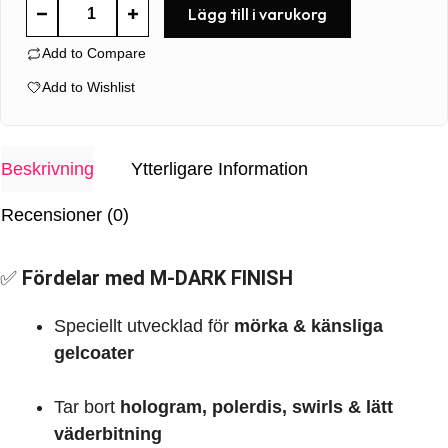
M-
Lägg till i varukorg
DARK
Add to Compare
FINISH
1L
Add to Wishlist
mängd
Beskrivning
Ytterligare Information
Recensioner (0)
✅
Fördelar med M-DARK FINISH
Speciellt utvecklad för
mörka & känsliga
gelcoater
Tar bort
hologram, polerdis, swirls & lätt
väderbitning