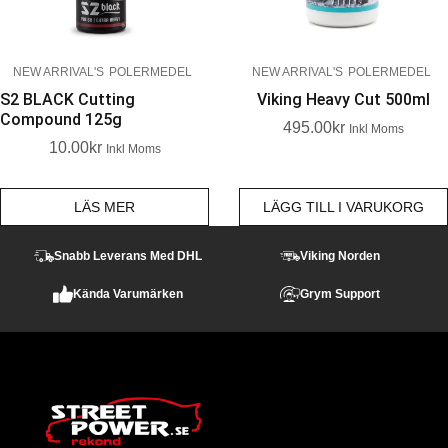
NEW ARRIVAL'S
POLERMEDEL
NEW ARRIVAL'S
POLERMEDEL
S2 BLACK Cutting
Viking Heavy Cut 500ml
Compound 125g
495.00
Kr
Inkl Moms
10.00
Kr
Inkl Moms
LÄS MER
LÄGG TILL I VARUKORG
Snabb Leverans Med DHL
Viking Norden
Kända Varumärken
Grym Support