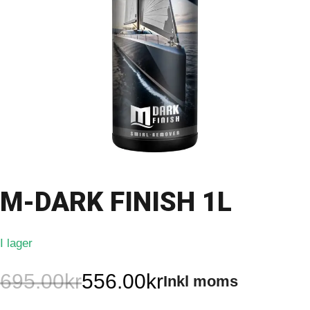
M-DARK FINISH 1L
I lager
695.00
kr
556.00
kr
Inkl moms
Det
Det