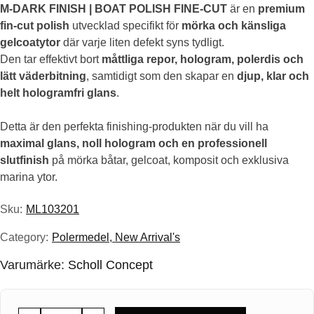
M-DARK FINISH | BOAT POLISH FINE-CUT
är en
premium
ursprungliga
nuvarande
fin-cut polish
utvecklad specifikt för
mörka och känsliga
priset
priset
gelcoatytor
där varje liten defekt syns tydligt.
Den tar effektivt bort
måttliga repor, hologram, polerdis och
var:
är:
lätt väderbitning
, samtidigt som den skapar en
djup, klar och
helt hologramfri glans
.
695.00kr.
556.00kr.
Detta är den perfekta finishing-produkten när du vill ha
maximal glans, noll hologram och en professionell
slutfinish
på mörka båtar, gelcoat, komposit och exklusiva
marina ytor.
Sku:
ML103201
Category:
Polermedel
,
New Arrival's
Varumärke:
Scholl Concept