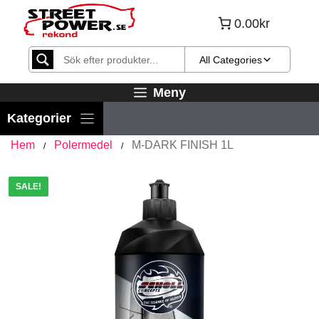
Hoppa
0.00kr
till
innehåll
All Categories
Meny
Hem
Polermedel
M-DARK FINISH 1L
/
/
SALE!