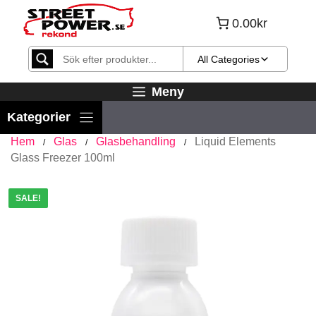
Hoppa
0.00kr
till
innehåll
All Categories
Meny
Hem
Glas
Glasbehandling
Liquid Elements
/
/
/
Glass Freezer 100ml
SALE!