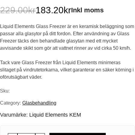
229.00
kr
183.20
kr
Inkl moms
Det
Det
Liquid Elements Glass Freezer är en keramisk beläggning som
ursprungliga
nuvarande
passar alla glasytor på ditt fordon. Efter användning av Glass
priset
priset
Freezer täcks den behandlade glasytan med ett mycket
avvisande skikt som gör att vattnet rinner av vid cirka 50 km/h.
var:
är:
Tack vare Glass Freezer från Liquid Elements minimeras
229.00kr.
183.20kr.
slitaget på vindrutetorkarna, vilket garanterar en säker körning i
oförutsägbart väder.
Sku:
Category:
Glasbehandling
Varumärke:
Liquid Elements KEM