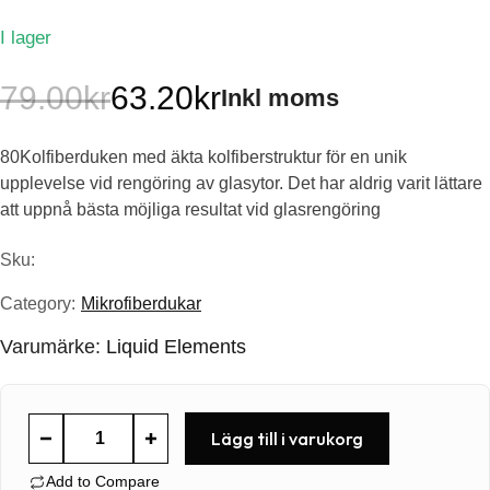
I lager
79.00
kr
63.20
kr
Inkl moms
Det
Det
80Kolfiberduken med äkta kolfiberstruktur för en unik
ursprungliga
nuvarande
upplevelse vid rengöring av glasytor. Det har aldrig varit lättare
priset
priset
att uppnå bästa möjliga resultat vid glasrengöring
var:
är:
Sku:
79.00kr.
63.20kr.
Category:
Mikrofiberdukar
Varumärke:
Liquid Elements
Liquid
Lägg till i varukorg
Elements
Add to Compare
Carbon