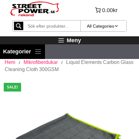
Hoppa
0.00kr
till
innehåll
All Categories
Meny
Hem
Mikrofiberdukar
Liquid Elements Carbon Glass
/
/
Cleaning Cloth 300GSM
SALE!