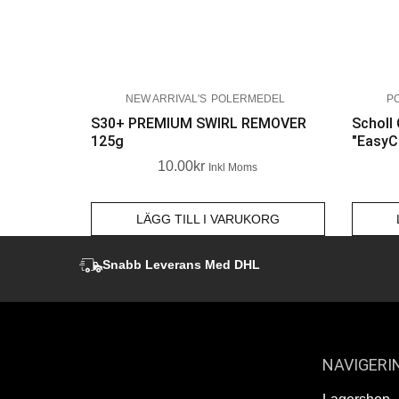
NEW ARRIVAL'S
POLERMEDEL
P
S30+ PREMIUM SWIRL REMOVER
Scholl
125g
"EasyC
10.00
Kr
Inkl Moms
LÄGG TILL I VARUKORG
Snabb Leverans Med DHL
NAVIGERI