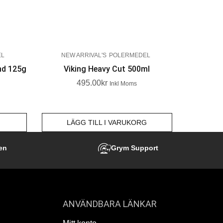
EL
NEW ARRIVAL'S
POLERMEDEL
nd 125g
Viking Heavy Cut 500ml
495.00
Kr
Inkl Moms
LÄGG TILL I VARUKORG
en
Grym Support
ANVÄNDBARA LÄNKAR