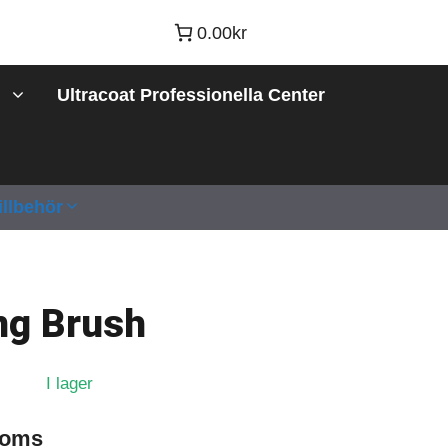
0.00kr
Ultracoat Professionella Center
illbehör
ng Brush
I lager
moms