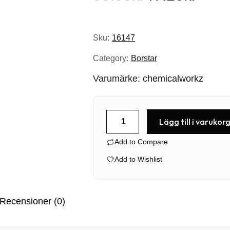
Det
Det
ursprungliga
nuvarande
Sku:
16147
priset
priset
Category:
Borstar
var:
är:
Varumärke:
chemicalworkz
59.00kr.
47.20kr.
Leather
Lägg till i varukor
Cleaning
Add to Compare
Brush
mängd
Add to Wishlist
Recensioner (0)