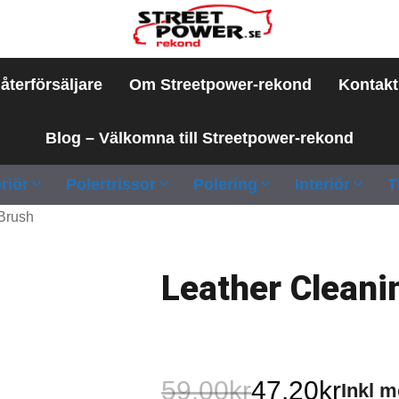
 återförsäljare
Om Streetpower-rekond
Kontakt
Blog – Välkomna till Streetpower-rekond
riör
Polertrissor
Polering
Interiör
T
Brush
Leather Cleani
59.00
kr
47.20
kr
Inkl 