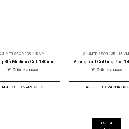
SKUMTRISSOR 135-145 MM
SKUMTRISSOR 135-145 MM
ng Blå Medium Cut 140mm
Viking Röd Cutting Pad 
99.00
Kr
99.00
Kr
Inkl Moms
Inkl Moms
LÄGG TILL I VARUKORG
LÄGG TILL I VARUKOR
Out of