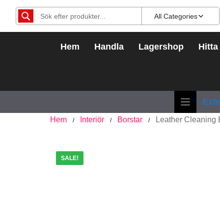
Hoppa
All Categories
till
innehåll
Hem
Handla
Lagershop
Hitta
Exte
Hem
Interiör
Borstar
Leather Cleaning 
/
/
/
SALE!