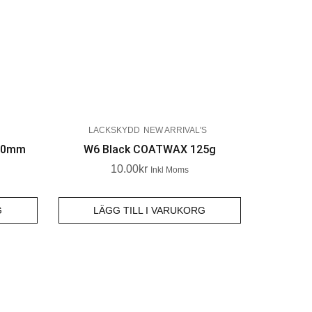
LACKSKYDD
NEW ARRIVAL'S
140mm
W6 Black COATWAX 125g
10.00
Kr
Inkl Moms
G
LÄGG TILL I VARUKORG