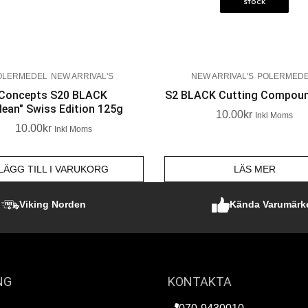
stock
OLERMEDEL
NEW ARRIVAL'S
NEW ARRIVAL'S
POLERMED
 Concepts S20 BLACK
S2 BLACK Cutting Compou
lean" Swiss Edition 125g
10.00
Kr
Inkl Moms
10.00
Kr
Inkl Moms
LÄGG TILL I VARUKORG
LÄS MER
Viking Norden
Kända Varumärk
NG
KONTAKTA