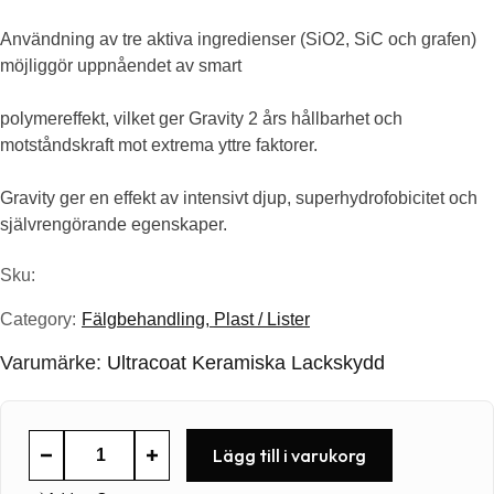
var:
är:
Användning av tre aktiva ingredienser (SiO2, SiC och grafen)
möjliggör uppnåendet av smart
995.00kr.
746.25kr.
polymereffekt, vilket ger Gravity 2 års hållbarhet och
motståndskraft mot extrema yttre faktorer.
Gravity ger en effekt av intensivt djup, superhydrofobicitet och
självrengörande egenskaper.
Sku:
Category:
Fälgbehandling
,
Plast / Lister
Varumärke:
Ultracoat Keramiska Lackskydd
Ultracoat
Lägg till i varukorg
Gravity