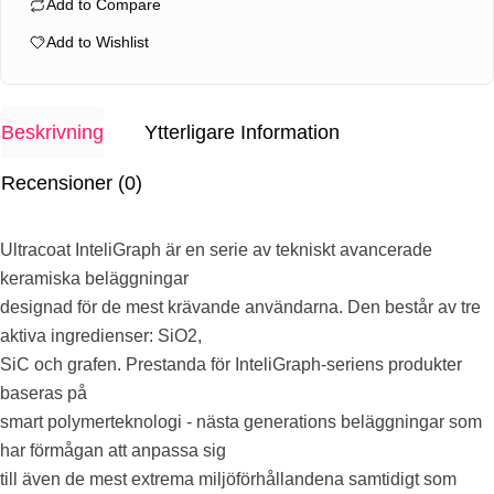
Add to Compare
Rims
&
Add to Wishlist
Plastics
Graphene
Coat
Beskrivning
Ytterligare Information
50ml
Recensioner (0)
mängd
Ultracoat InteliGraph är en serie av tekniskt avancerade
keramiska beläggningar
designad för de mest krävande användarna. Den består av tre
aktiva ingredienser: SiO2,
SiC och grafen. Prestanda för InteliGraph-seriens produkter
baseras på
smart polymerteknologi - nästa generations beläggningar som
har förmågan att anpassa sig
till även de mest extrema miljöförhållandena samtidigt som