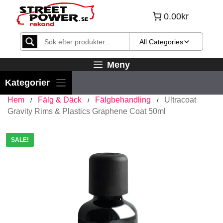
Hoppa
0.00kr
till
innehåll
All Categories
Meny
Hem
Fälg & Däck
Fälgbehandling
Ultracoat
/
/
/
Gravity Rims & Plastics Graphene Coat 50ml
SALE!