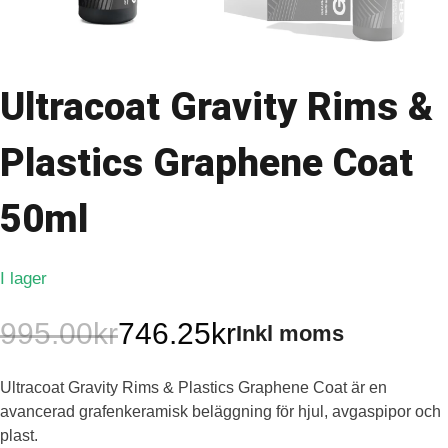
Ultracoat Gravity Rims &
Plastics Graphene Coat
50ml
I lager
995.00
kr
746.25
kr
Inkl moms
Det
Det
Ultracoat Gravity Rims & Plastics Graphene Coat är en
ursprungliga
nuvarande
avancerad grafenkeramisk beläggning för hjul, avgaspipor och
priset
priset
plast.