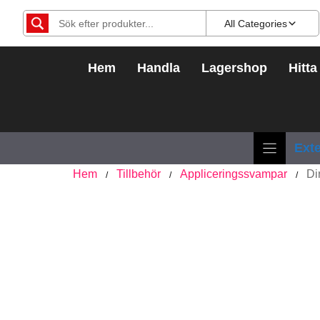
Hoppa
All Categories
till
innehåll
Hem
Handla
Lagershop
Hitta
Exte
Hem
Tillbehör
Appliceringssvampar
Di
/
/
/