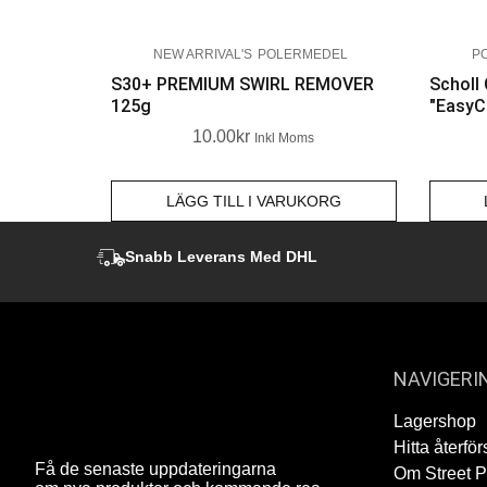
NEW ARRIVAL'S
POLERMEDEL
P
S30+ PREMIUM SWIRL REMOVER
Scholl
125g
"EasyC
10.00
Kr
Inkl Moms
LÄGG TILL I VARUKORG
Snabb Leverans Med DHL
NAVIGERI
Lagershop
Hitta återför
Få de senaste uppdateringarna
Om Street 