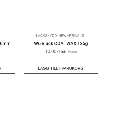
LACKSKYDD
NEW ARRIVAL'S
140mm
W6 Black COATWAX 125g
10.00
Kr
Inkl Moms
G
LÄGG TILL I VARUKORG