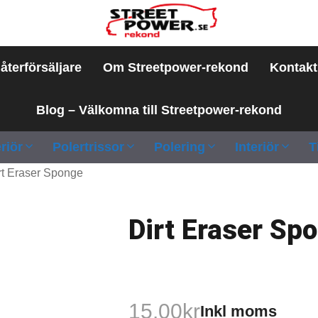
 återförsäljare
Om Streetpower-rekond
Kontakt
Blog – Välkomna till Streetpower-rekond
riör
Polertrissor
Polering
Interiör
T
rt Eraser Sponge
Dirt Eraser Sp
15.00
kr
Inkl moms