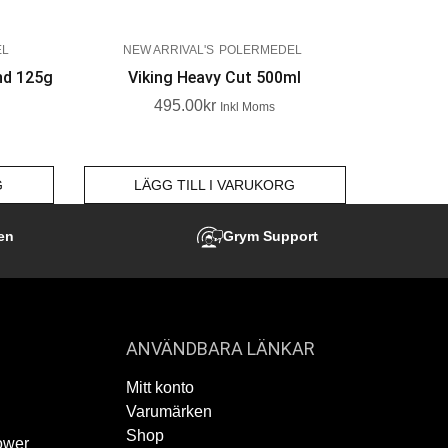
EL
NEW ARRIVAL'S
POLERMEDEL
nd 125g
Viking Heavy Cut 500ml
495.00
Kr
Inkl Moms
G
LÄGG TILL I VARUKORG
en
Grym Support
ANVÄNDBARA LÄNKAR
Mitt konto
Varumärken
Shop
ower