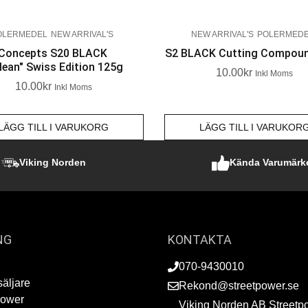
OLERMEDEL
NEW ARRIVAL'S
NEW ARRIVAL'S
POLERMED
 Concepts S20 BLACK
S2 BLACK Cutting Compou
lean" Swiss Edition 125g
10.00
Kr
Inkl Moms
10.00
Kr
Inkl Moms
LÄGG TILL I VARUKORG
LÄGG TILL I VARUKOR
Viking Norden
Kända Varumärk
NG
KONTAKTA
070-9430010
säljare
Rekond@streetpower.se
Power
Viking Norden AB Streetp