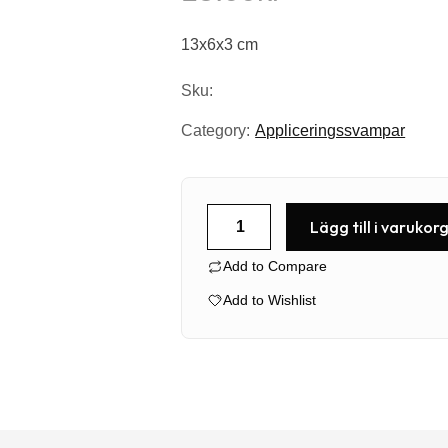
13x6x3 cm
Sku:
Category:
Appliceringssvampar
Dirt
Lägg till i varukor
Eraser
Add to Compare
Sponge
mängd
Add to Wishlist