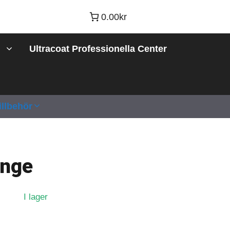
0.00kr
Ultracoat Professionella Center
illbehör
onge
I lager