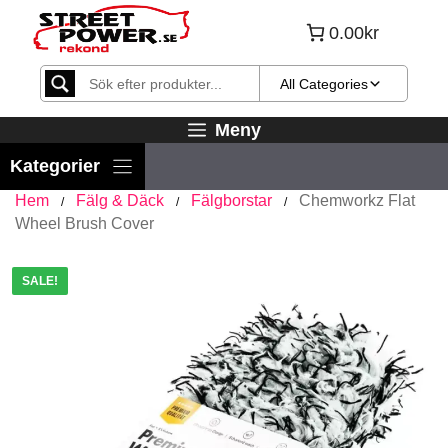
Hoppa
0.00kr
till
innehåll
All Categories
Meny
Hem
Fälg & Däck
Fälgborstar
Chemworkz Flat
/
/
/
Wheel Brush Cover
SALE!