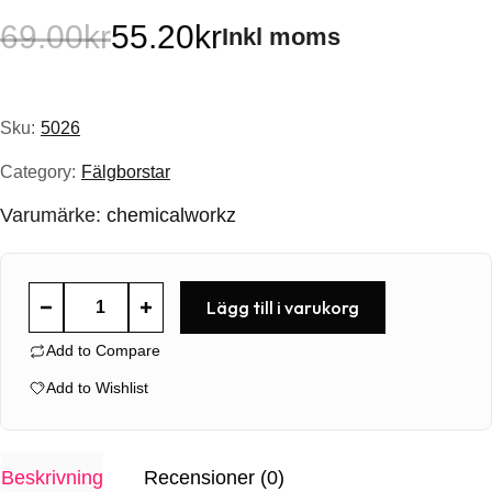
69.00
kr
55.20
kr
Inkl moms
Det
Det
ursprungliga
nuvarande
Sku:
5026
priset
priset
Category:
Fälgborstar
var:
är:
Varumärke:
chemicalworkz
69.00kr.
55.20kr.
Chemworkz
Lägg till i varukorg
Flat
Add to Compare
Wheel
Brush
Add to Wishlist
Cover
mängd
Beskrivning
Recensioner (0)