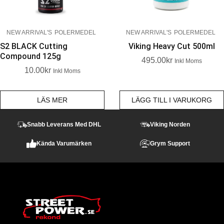
NEW ARRIVAL'S
POLERMEDEL
NEW ARRIVAL'S
POLERMEDEL
S2 BLACK Cutting
Viking Heavy Cut 500ml
Compound 125g
495.00
Kr
Inkl Moms
10.00
Kr
Inkl Moms
LÄS MER
LÄGG TILL I VARUKORG
Snabb Leverans Med DHL
Viking Norden
Kända Varumärken
Grym Support