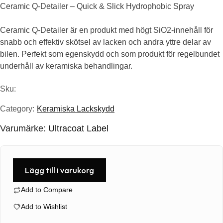
Ceramic Q-Detailer – Quick & Slick Hydrophobic Spray
ursprungliga
nuvarande
priset
priset
Ceramic Q-Detailer är en produkt med högt SiO2-innehåll för
snabb och effektiv skötsel av lacken och andra yttre delar av
var:
är:
bilen. Perfekt som egenskydd och som produkt för regelbundet
underhåll av keramiska behandlingar.
995.00kr.
497.50kr.
Sku:
Category:
Keramiska Lackskydd
Varumärke:
Ultracoat Label
Lägg till i varukorg
Add to Compare
Add to Wishlist