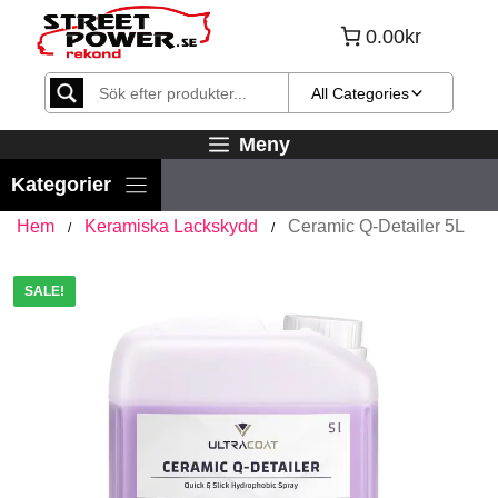
Hoppa
0.00kr
till
innehåll
All Categories
Meny
Hem
Keramiska Lackskydd
Ceramic Q-Detailer 5L
/
/
SALE!