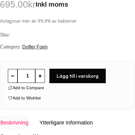
695.00
kr
Inkl moms
Avlägsnar mer än 99,9% av bakterier
Sku:
Category:
Dofter Foen
Antibacterial
Lägg till i varukorg
Surface
Add to Compare
Cleaner
5L
Add to Wishlist
mängd
Beskrivning
Ytterligare Information