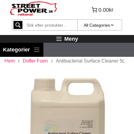
Hoppa
0.00kr
till
innehåll
All Categories
Meny
Hem
Dofter Foen
Antibacterial Surface Cleaner 5L
/
/