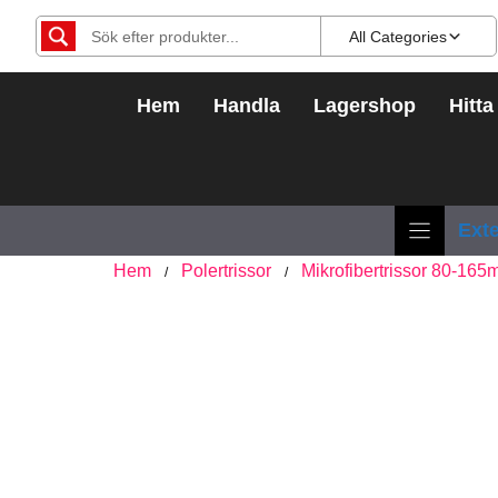
Hoppa
All Categories
till
innehåll
Hem
Handla
Lagershop
Hitta
Exte
Hem
Polertrissor
Mikrofibertrissor 80-16
/
/