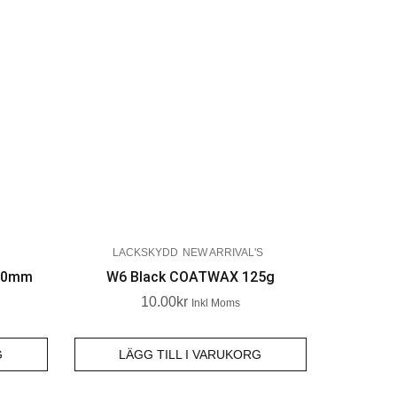
LACKSKYDD
NEW ARRIVAL'S
140mm
W6 Black COATWAX 125g
10.00
Kr
Inkl Moms
G
LÄGG TILL I VARUKORG