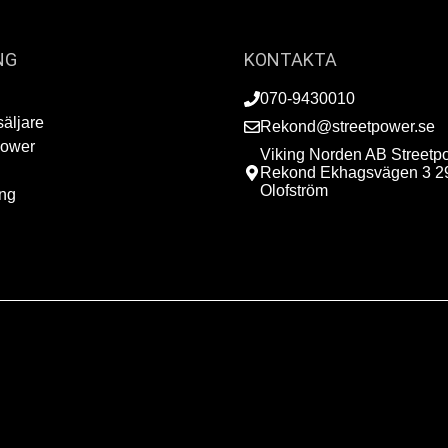
NG
KONTAKTA
070-9430010
säljare
Rekond@streetpower.se
Power
Viking Norden AB Streetp
Rekond Ekhagsvägen 3 2
Olofström
ing