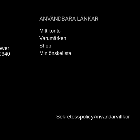
ANVÄNDBARA LÄNKAR
Mitt konto
Varumärken
Shop
ower
Min önskelista
9340
Sekretesspolicy
Användarvillkor