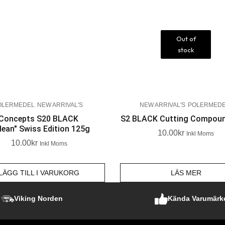
Out of
stock
OLERMEDEL
NEW ARRIVAL'S
NEW ARRIVAL'S
POLERMED
 Concepts S20 BLACK
S2 BLACK Cutting Compou
lean" Swiss Edition 125g
10.00
Kr
Inkl Moms
10.00
Kr
Inkl Moms
LÄGG TILL I VARUKORG
LÄS MER
Viking Norden
Kända Varumärk