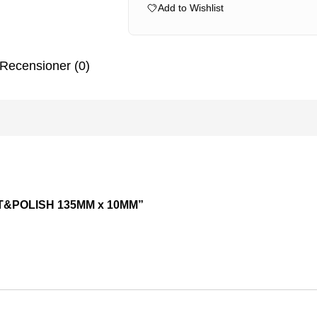
x
Add to Wishlist
10MM
mängd
Recensioner (0)
CUT&POLISH 135MM x 10MM”