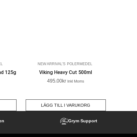
EL
NEW ARRIVAL'S
POLERMEDEL
nd 125g
Viking Heavy Cut 500ml
495.00
Kr
Inkl Moms
LÄGG TILL I VARUKORG
en
Grym Support