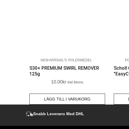
NEW ARRIVAL'S
POLERMEDEL
P
S30+ PREMIUM SWIRL REMOVER
Scholl
125g
"EasyC
10.00
Kr
Inkl Moms
LÄGG TILL I VARUKORG
Snabb Leverans Med DHL