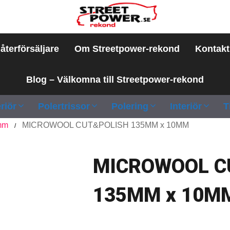
 återförsäljare
Om Streetpower-rekond
Kontakt
Blog – Välkomna till Streetpower-rekond
riör
Polertrissor
Polering
Interiör
T
5mm
MICROWOOL CUT&POLISH 135MM x 10MM
/
MICROWOOL C
135MM x 10M