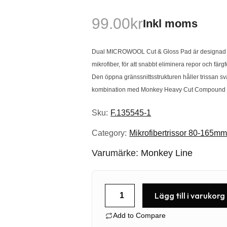
99.00
kr
Inkl moms
Dual MICROWOOL Cut & Gloss Pad är designad me
mikrofiber, för att snabbt eliminera repor och färg
Den öppna gränssnittsstrukturen håller trissan sv
kombination med Monkey Heavy Cut Compound 
Sku:
F.135545-1
Category:
Mikrofibertrissor 80-165m
Varumärke:
Monkey Line
MICROWOOL
Lägg till i varukorg
CUT&POLISH
Add to Compare
135MM