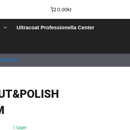
0.00kr
Ultracoat Professionella Center
illbehör
UT&POLISH
M
I lager