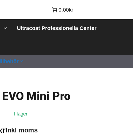
0.00kr
Ultracoat Professionella Center
illbehör
 EVO Mini Pro
I lager
kr
Inkl moms