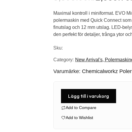
Det
Det
Maximal kontroll i miniformat. EVO Min
ursprungliga
nuvarande
polermaskin med Quick Connect som lå
priset
priset
finutslag och 12 mm utslag. LED-bely
den perfekt för detaljer, trånga ytor oc
var:
är:
Sku:
3,395.00kr.
2,885.75kr.
Category:
New Arrival's
,
Polermaskin
Varumärke:
Chemicalworkz Pole
Lägg till i varukorg
Add to Compare
Add to Wishlist