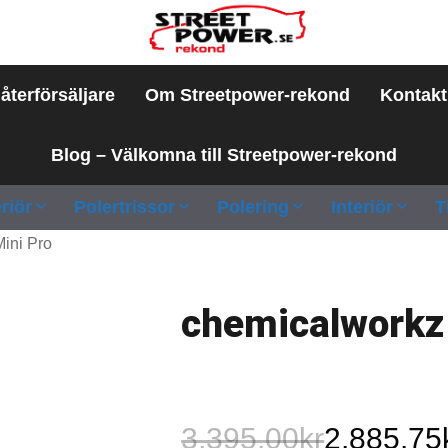
 återförsäljare
Om Streetpower-rekond
Kontakt
Blog – Välkomna till Streetpower-rekond
riör
Polertrissor
Polering
Interiör
T
ini Pro
chemicalworkz
3,395.00
kr
2,885.75