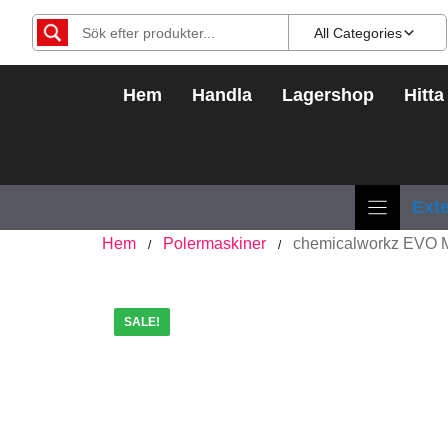
Hoppa
All Categories
till
innehåll
Hem
Handla
Lagershop
Hitta
Exte
Hem
Polermaskiner
chemicalworkz EVO M
/
/
SALE!