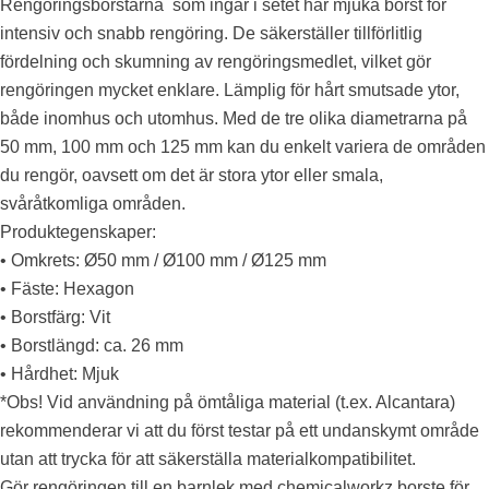
Rengöringsborstarna som ingår i setet har mjuka borst för
intensiv och snabb rengöring. De säkerställer tillförlitlig
fördelning och skumning av rengöringsmedlet, vilket gör
rengöringen mycket enklare. Lämplig för hårt smutsade ytor,
både inomhus och utomhus. Med de tre olika diametrarna på
50 mm, 100 mm och 125 mm kan du enkelt variera de områden
du rengör, oavsett om det är stora ytor eller smala,
svåråtkomliga områden.
Produktegenskaper:
• Omkrets: Ø50 mm / Ø100 mm / Ø125 mm
• Fäste: Hexagon
• Borstfärg: Vit
• Borstlängd: ca. 26 mm
• Hårdhet: Mjuk
*Obs! Vid användning på ömtåliga material (t.ex. Alcantara)
rekommenderar vi att du först testar på ett undanskymt område
utan att trycka för att säkerställa materialkompatibilitet.
Gör rengöringen till en barnlek med chemicalworkz borste för