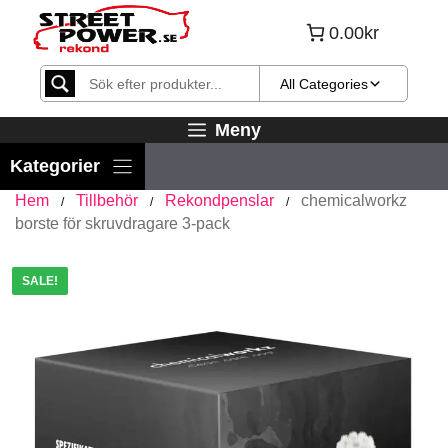
Hoppa
0.00kr
till
innehåll
All Categories
Meny
Hem
Tillbehör
Rekondpenslar
chemicalworkz
/
/
/
borste för skruvdragare 3-pack
SALE!