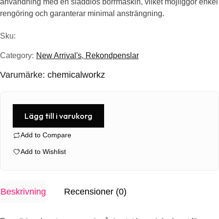
användning med en sladdlös borrmaskin, vilket möjliggör enkel
179.00kr.
143.20kr.
rengöring och garanterar minimal ansträngning.
Sku:
Category:
New Arrival's
,
Rekondpenslar
Varumärke:
chemicalworkz
Lägg till i varukorg
Add to Compare
Add to Wishlist
Beskrivning
Recensioner (0)