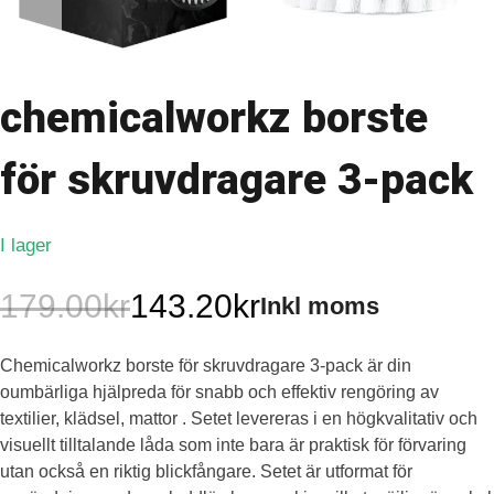
chemicalworkz borste
för skruvdragare 3-pack
I lager
179.00
kr
143.20
kr
Inkl moms
Det
Det
Chemicalworkz borste för skruvdragare 3-pack är din
ursprungliga
nuvarande
oumbärliga hjälpreda för snabb och effektiv rengöring av
priset
priset
textilier, klädsel, mattor . Setet levereras i en högkvalitativ och
visuellt tilltalande låda som inte bara är praktisk för förvaring
var:
är:
utan också en riktig blickfångare. Setet är utformat för